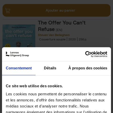
Ajouter au panier
The Offer You Can't
Refuse
(EN)
Steven Van Belleghem
Couverture souple
2020
256
€
37,
50
Consentement
Détails
À propos des cookies
Ajouter au panier
Ce site web utilise des cookies.
Les cookies nous permettent de personnaliser le contenu
Building Bonds = Building
et les annonces, d'offrir des fonctionnalités relatives aux
Business
(EN)
médias sociaux et d'analyser notre trafic. Nous
Jochen Roef
Jozefien De Feyter
Carolien Boom
partageons également des informations sur l'utilisation de
Couverture souple
2025
200