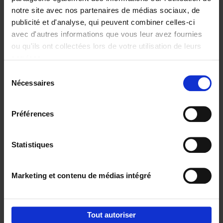
notre site avec nos partenaires de médias sociaux, de
€
29,
99
publicité et d'analyse, qui peuvent combiner celles-ci
avec d'autres informations que vous leur avez fournies
ou qu'ils ont collectées lors de votre utilisation de leurs
services.
Sélection
Nécessaires
du
Ajouter au panier
consentement
Digital marketing like a PRO -
Préférences
completely revised edition
(EN)
Clo Willaerts
Couverture souple
2022
226
Statistiques
€
35,
50
Marketing et contenu de médias intégré
Tout autoriser