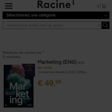
Aller au contenu principal
0
Sélectionnez une catégorie
Résultats de recherche ''
5 résultats
Marketing (ENG)
(EN)
Igor Nowé
Couverture souple
2025
208
€
49,
99