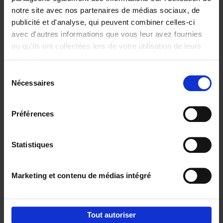
notre site avec nos partenaires de médias sociaux, de
€
29,
99
publicité et d'analyse, qui peuvent combiner celles-ci
avec d'autres informations que vous leur avez fournies
ou qu'ils ont collectées lors de votre utilisation de leurs
services.
Sélection
Nécessaires
du
Ajouter au panier
consentement
Digital marketing like a PRO -
Préférences
completely revised edition
(EN)
Clo Willaerts
Couverture souple
2022
226
Statistiques
€
35,
50
Marketing et contenu de médias intégré
Tout autoriser