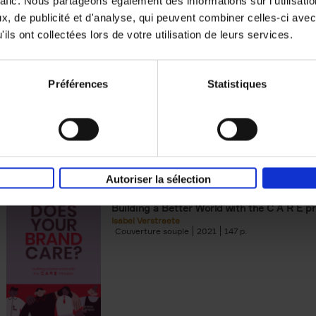
rafic. Nous partageons également des informations sur l'utilisati
, de publicité et d'analyse, qui peuvent combiner celles-ci avec
Digital marketing like a PRO -
ils ont collectées lors de votre utilisation de leurs services.
completely revised edition
(EN)
Prepare. Run. Optimize.
Clo Willaerts
Préférences
Statistiques
Couverture souple
2022
226
Autoriser la sélection
Does Your Brand Care?
(EN)
Building a Better World with the C A R E pr
Isabel Verstraete
Couverture souple
2021
147