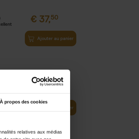
€
37,
50
)
ellent
Ajouter au panier
iness
€
29,
99
(EN)
tal world
À propos des cookies
Ajouter au panier
nnalités relatives aux médias