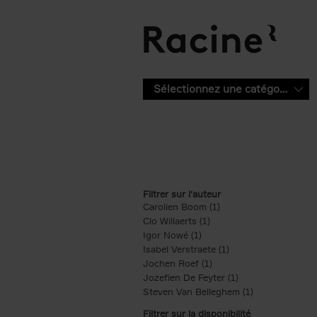
Aller au contenu principal
Sélectionnez une catégorie
Filtrer sur l'auteur
Carolien Boom (1)
Apply Carolien Boom fi
Clo Willaerts (1)
Apply Clo Willaerts filter
Igor Nowé (1)
Apply Igor Nowé filter
Isabel Verstraete (1)
Apply Isabel Verstrae
Jochen Roef (1)
Apply Jochen Roef filte
Jozefien De Feyter (1)
Apply Jozefien De 
Steven Van Belleghem (1)
Apply Steven V
Filtrer sur la disponibilité