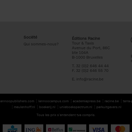
Société
Éditions Racine
Tour & Taxis
Qui sommes-nous?
Avenue du Port, 86C
bte 104A
B-1000 Bruxelles
T. 32 (0)2 646 44 44
F. 32 (0)2 646 55 70
E.
info@racine.be
lannoopublishers.com
lannoocampus.com
academiapress.be
racine.be
terra
meulenhoff.nl
boekerij.nl
unieboekspectrum.nl
parkuitgevers.nl
Tous les prix s’entendent tva compris.