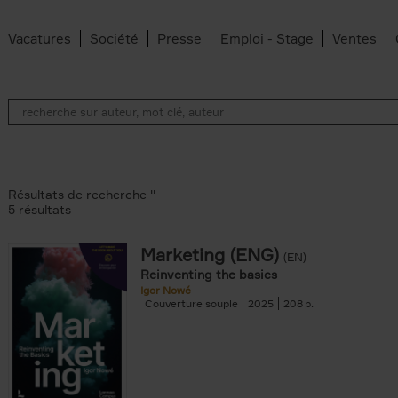
Vacatures
Société
Presse
Emploi - Stage
Ventes
Résultats de recherche ''
5 résultats
Marketing (ENG)
(EN)
lter
Reinventing the basics
Igor Nowé
Couverture souple
2025
208
te filter
r
Feyter filter
an Belleghem filter