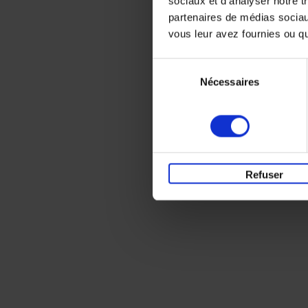
sociaux et d'analyser notre t
partenaires de médias sociaux
vous leur avez fournies ou qu'
Sélection
Nécessaires
du
consentement
Refuser