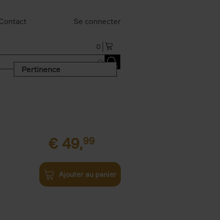
Contact
Se connecter
0
Pertinence
€
49,
99
Ajouter au panier