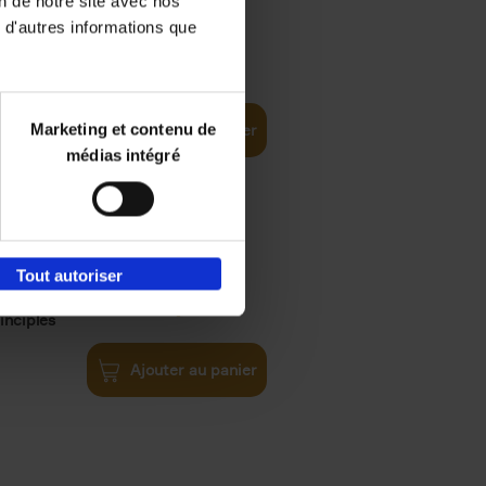
on de notre site avec nos
 d'autres informations que
€
35,
50
Marketing et contenu de
Ajouter au panier
médias intégré
Tout autoriser
€
34,
99
inciples
Ajouter au panier