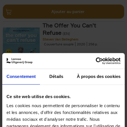
Ajouter au panier
The Offer You Can't
Refuse
(EN)
Steven Van Belleghem
Couverture souple
2020
256
€
37,
50
Consentement
Détails
À propos des cookies
Ajouter au panier
Ce site web utilise des cookies.
Les cookies nous permettent de personnaliser le contenu
Building Bonds = Building
et les annonces, d'offrir des fonctionnalités relatives aux
Business
(EN)
médias sociaux et d'analyser notre trafic. Nous
Jochen Roef
Jozefien De Feyter
Carolien Boom
partageons également des informations sur l'utilisation de
Couverture souple
2025
200