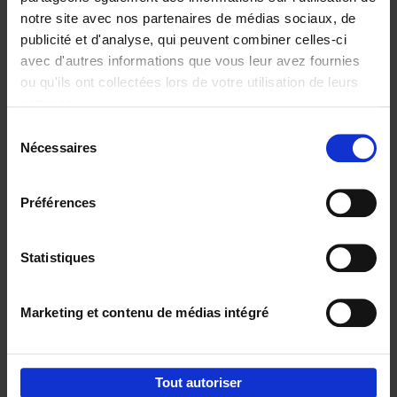
notre site avec nos partenaires de médias sociaux, de
€
29,
99
publicité et d'analyse, qui peuvent combiner celles-ci
avec d'autres informations que vous leur avez fournies
ou qu'ils ont collectées lors de votre utilisation de leurs
services.
Sélection
Nécessaires
du
Ajouter au panier
consentement
Digital marketing like a PRO -
Préférences
completely revised edition
(EN)
Clo Willaerts
Couverture souple
2022
226
Statistiques
€
35,
50
Marketing et contenu de médias intégré
Tout autoriser