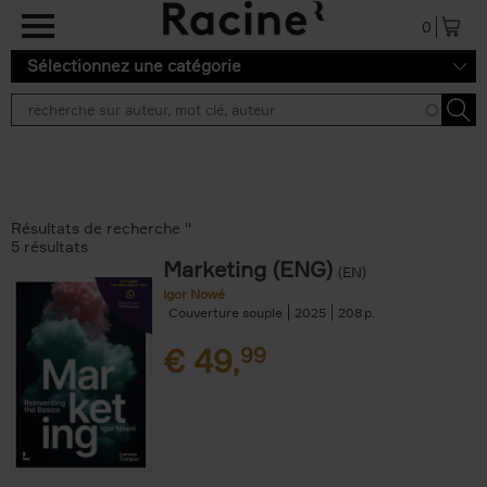
Aller au contenu principal
0
Sélectionnez une catégorie
Résultats de recherche ''
5 résultats
Marketing (ENG)
(EN)
Igor Nowé
Couverture souple
2025
208
€
49,
99