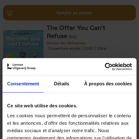
Ajouter au panier
The Offer You Can't
Refuse
(EN)
Steven Van Belleghem
Couverture souple
2020
256
€
37,
50
Consentement
Détails
À propos des cookies
Ajouter au panier
Ce site web utilise des cookies.
Les cookies nous permettent de personnaliser le contenu
Building Bonds = Building
et les annonces, d'offrir des fonctionnalités relatives aux
Business
(EN)
médias sociaux et d'analyser notre trafic. Nous
Jochen Roef
Jozefien De Feyter
Carolien Boom
partageons également des informations sur l'utilisation de
Couverture souple
2025
200