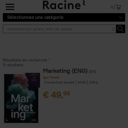
Aller au contenu principal
0
Sélectionnez une catégorie
Résultats de recherche ''
5 résultats
Marketing (ENG)
(EN)
Igor Nowé
Couverture souple
2025
208
€
49,
99