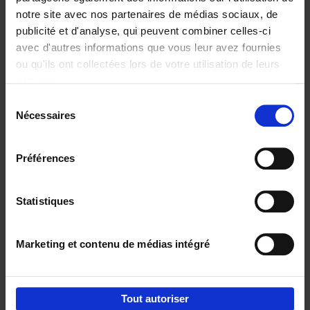
notre site avec nos partenaires de médias sociaux, de
€
29,
99
publicité et d'analyse, qui peuvent combiner celles-ci
avec d'autres informations que vous leur avez fournies
ou qu'ils ont collectées lors de votre utilisation de leurs
services.
Sélection
Nécessaires
du
Ajouter au panier
consentement
Digital marketing like a PRO -
Préférences
completely revised edition
(EN)
Clo Willaerts
Couverture souple
2022
226
Statistiques
€
35,
50
Marketing et contenu de médias intégré
Tout autoriser