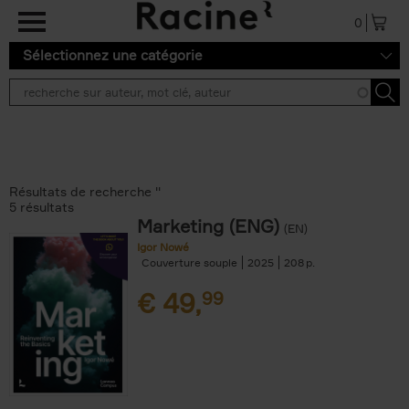
Aller au contenu principal
0
Sélectionnez une catégorie
Résultats de recherche ''
5 résultats
Marketing (ENG)
(EN)
Igor Nowé
Couverture souple
2025
208
€
49,
99