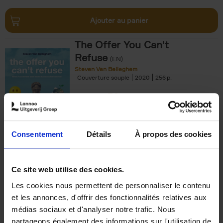
Ajouter au panier
The Offer You Can't
Refuse
(EN)
Steven Van Belleghem
Couverture souple
2020
256
€
37,
50
Consentement
Détails
À propos des cookies
Ajouter au panier
Ce site web utilise des cookies.
Les cookies nous permettent de personnaliser le contenu
Building Bonds = Building
et les annonces, d'offrir des fonctionnalités relatives aux
Business
(EN)
médias sociaux et d'analyser notre trafic. Nous
Jochen Roef
Jozefien De Feyter
Carolien Boom
partageons également des informations sur l'utilisation de
Couverture souple
2025
200