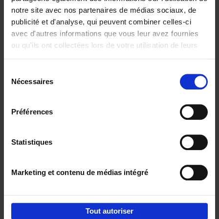
notre site avec nos partenaires de médias sociaux, de
€
29,
99
publicité et d'analyse, qui peuvent combiner celles-ci
avec d'autres informations que vous leur avez fournies
ou qu'ils ont collectées lors de votre utilisation de leurs
services.
Sélection
Nécessaires
du
Ajouter au panier
consentement
Digital marketing like a PRO -
Préférences
completely revised edition
(EN)
Clo Willaerts
Couverture souple
2022
226
Statistiques
€
35,
50
Marketing et contenu de médias intégré
Tout autoriser