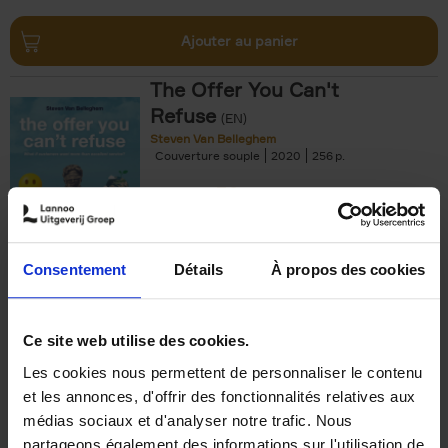
Ajouter au panier
The Offer You Can't
Refuse
(EN)
Steven Van Belleghem
Couverture souple
2020
256
€
37,
50
Consentement
Détails
À propos des cookies
Ajouter au panier
Ce site web utilise des cookies.
Les cookies nous permettent de personnaliser le contenu
Building Bonds = Building
et les annonces, d'offrir des fonctionnalités relatives aux
Business
(EN)
médias sociaux et d'analyser notre trafic. Nous
Jochen Roef
Jozefien De Feyter
Carolien Boom
partageons également des informations sur l'utilisation de
Couverture souple
2025
200