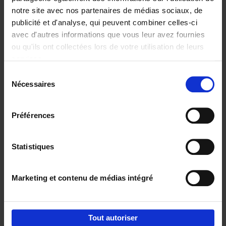
notre site avec nos partenaires de médias sociaux, de
€
29,
99
publicité et d'analyse, qui peuvent combiner celles-ci
avec d'autres informations que vous leur avez fournies
ou qu'ils ont collectées lors de votre utilisation de leurs
services.
Sélection
Nécessaires
du
Ajouter au panier
consentement
Digital marketing like a PRO -
Préférences
completely revised edition
(EN)
Clo Willaerts
Couverture souple
2022
226
Statistiques
€
35,
50
Marketing et contenu de médias intégré
Tout autoriser