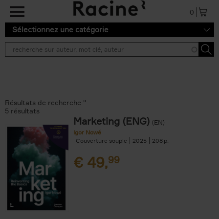
Aller au contenu principal
0
Sélectionnez une catégorie
Résultats de recherche ''
5 résultats
Marketing (ENG)
(EN)
Igor Nowé
Couverture souple
2025
208
€
49,
99