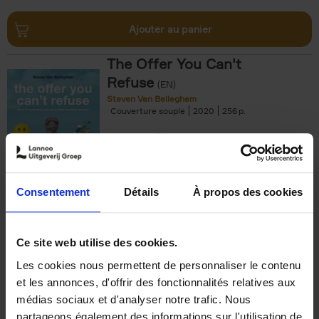
Ajouter au panier
The Offer You Can't
Refuse
(EN)
Steven Van Belleghem
Couverture souple
2020
256
€
37,
50
Consentement
Détails
À propos des cookies
Ajouter au panier
Ce site web utilise des cookies.
Les cookies nous permettent de personnaliser le contenu
Building Bonds = Building
et les annonces, d'offrir des fonctionnalités relatives aux
Business
(EN)
médias sociaux et d'analyser notre trafic. Nous
Jochen Roef
Jozefien De Feyter
Carolien Boom
partageons également des informations sur l'utilisation de
Couverture souple
2025
200