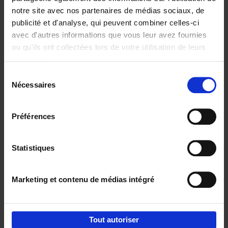
notre site avec nos partenaires de médias sociaux, de
€
29,
99
publicité et d'analyse, qui peuvent combiner celles-ci
avec d'autres informations que vous leur avez fournies
ou qu'ils ont collectées lors de votre utilisation de leurs
services.
Sélection
Nécessaires
du
Ajouter au panier
consentement
Digital marketing like a PRO -
Préférences
completely revised edition
(EN)
Clo Willaerts
Couverture souple
2022
226
Statistiques
€
35,
50
Marketing et contenu de médias intégré
Tout autoriser