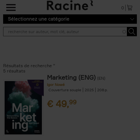
Aller au contenu principal
0
Sélectionnez une catégorie
Résultats de recherche ''
5 résultats
Marketing (ENG)
(EN)
Igor Nowé
Couverture souple
2025
208
€
49,
99