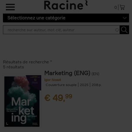
Aller au contenu principal
0
Sélectionnez une catégorie
Résultats de recherche ''
5 résultats
Marketing (ENG)
(EN)
Igor Nowé
Couverture souple
2025
208
€
49,
99