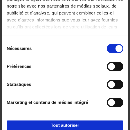
notre site avec nos partenaires de médias sociaux, de
€
29,
99
publicité et d'analyse, qui peuvent combiner celles-ci
avec d'autres informations que vous leur avez fournies
ou qu'ils ont collectées lors de votre utilisation de leurs
services.
Sélection
Nécessaires
du
Ajouter au panier
consentement
Digital marketing like a PRO -
Préférences
completely revised edition
(EN)
Clo Willaerts
Couverture souple
2022
226
Statistiques
€
35,
50
Marketing et contenu de médias intégré
Tout autoriser