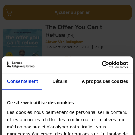
Ajouter au panier
The Offer You Can't
Refuse
(EN)
Steven Van Belleghem
Couverture souple
2020
256
€
37,
50
Consentement
Détails
À propos des cookies
Ajouter au panier
Ce site web utilise des cookies.
Les cookies nous permettent de personnaliser le contenu
Building Bonds = Building
et les annonces, d'offrir des fonctionnalités relatives aux
Business
(EN)
médias sociaux et d'analyser notre trafic. Nous
Jochen Roef
Jozefien De Feyter
Carolien Boom
partageons également des informations sur l'utilisation de
Couverture souple
2025
200