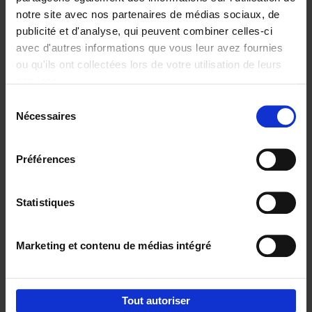
notre site avec nos partenaires de médias sociaux, de
€
37,
50
publicité et d'analyse, qui peuvent combiner celles-ci
avec d'autres informations que vous leur avez fournies
ou qu'ils ont collectées lors de votre utilisation de leurs
services.
Sélection
Nécessaires
du
Ajouter au panier
consentement
Building Bonds = Building
Préférences
Business
(EN)
Jochen Roef
Jozefien De Feyter
Carolien Boom
Couverture souple
2025
200
Statistiques
€
29,
99
Marketing et contenu de médias intégré
Tout autoriser