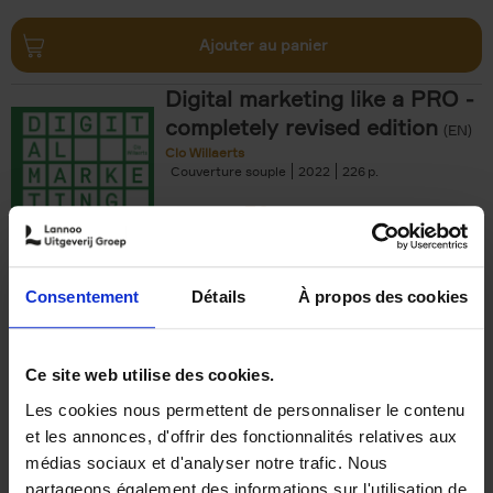
Ajouter au panier
Digital marketing like a PRO -
completely revised edition
(EN)
Clo Willaerts
Couverture souple
2022
226
€
35,
50
Consentement
Détails
À propos des cookies
Ajouter au panier
Ce site web utilise des cookies.
Les cookies nous permettent de personnaliser le contenu
The Offer You Can't
et les annonces, d'offrir des fonctionnalités relatives aux
Refuse
(EN)
médias sociaux et d'analyser notre trafic. Nous
Steven Van Belleghem
partageons également des informations sur l'utilisation de
Couverture souple
2020
256