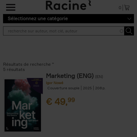
Aller au contenu principal
0
Sélectionnez une catégorie
Résultats de recherche ''
5 résultats
Marketing (ENG)
(EN)
Igor Nowé
Couverture souple
2025
208
€
49,
99