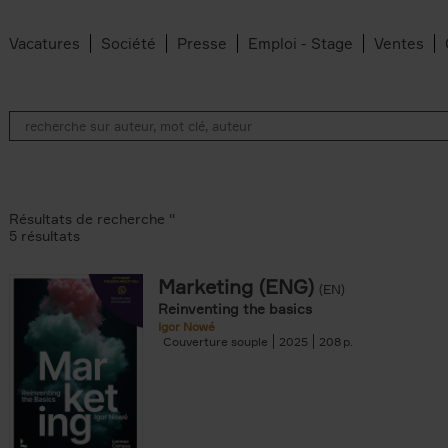
Vacatures
Société
Presse
Emploi - Stage
Ventes
Résultats de recherche ''
5 résultats
Marketing (ENG)
(EN)
lter
Reinventing the basics
Igor Nowé
Couverture souple
2025
208
te filter
r
Feyter filter
an Belleghem filter