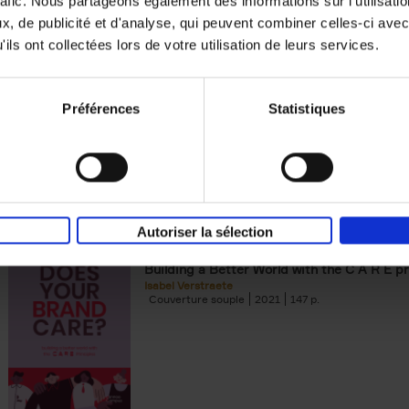
rafic. Nous partageons également des informations sur l'utilisati
, de publicité et d'analyse, qui peuvent combiner celles-ci avec
Digital marketing like a PRO -
ils ont collectées lors de votre utilisation de leurs services.
completely revised edition
(EN)
Prepare. Run. Optimize.
Clo Willaerts
Préférences
Statistiques
Couverture souple
2022
226
Autoriser la sélection
Does Your Brand Care?
(EN)
Building a Better World with the C A R E pr
Isabel Verstraete
Couverture souple
2021
147