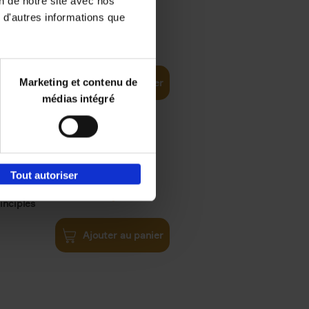
on de notre site avec nos
 d'autres informations que
€
35,
50
Marketing et contenu de
Ajouter au panier
médias intégré
Tout autoriser
€
34,
99
inciples
Ajouter au panier