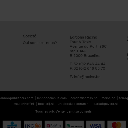
Société
Éditions Racine
Tour & Taxis
Qui sommes-nous?
Avenue du Port, 86C
bte 104A
B-1000 Bruxelles
T. 32 (0)2 646 44 44
F. 32 (0)2 646 55 70
E.
info@racine.be
lannoopublishers.com
lannoocampus.com
academiapress.be
racine.be
terra
meulenhoff.nl
boekerij.nl
unieboekspectrum.nl
parkuitgevers.nl
Tous les prix s’entendent tva compris.