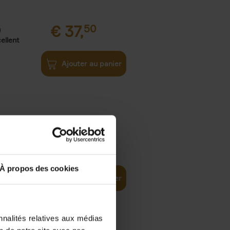
€
37,
50
)
ellent
Ajouter au panier
iness
€
29,
99
(EN)
tal world
À propos des cookies
Ajouter au panier
nnalités relatives aux médias