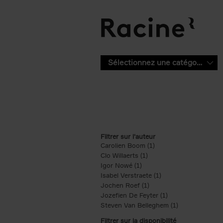
Aller au contenu principal
Sélectionnez une catégorie
Filtrer sur l'auteur
Carolien Boom (1)
Apply Carolien Boom fi
Clo Willaerts (1)
Apply Clo Willaerts filter
Igor Nowé (1)
Apply Igor Nowé filter
Isabel Verstraete (1)
Apply Isabel Verstrae
Jochen Roef (1)
Apply Jochen Roef filte
Jozefien De Feyter (1)
Apply Jozefien De 
Steven Van Belleghem (1)
Apply Steven V
Filtrer sur la disponibilité