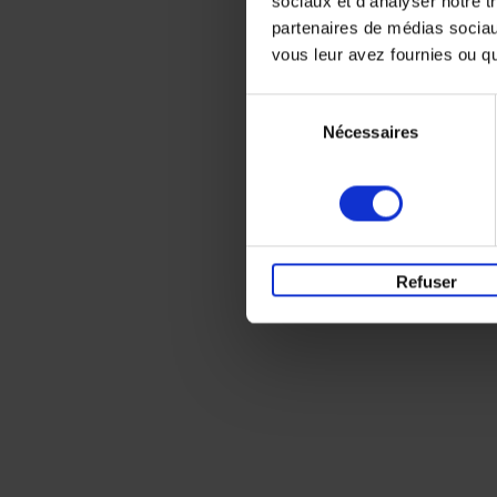
sociaux et d'analyser notre t
partenaires de médias sociaux
vous leur avez fournies ou qu'
Sélection
Nécessaires
du
consentement
Refuser