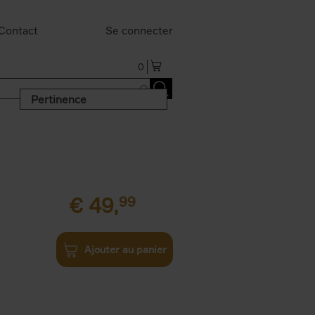
Contact
Se connecter
0
Pertinence
€
49,
99
Ajouter au panier