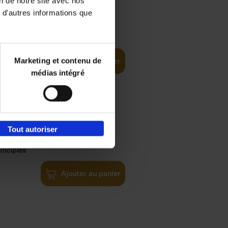
on de notre site avec nos
 d'autres informations que
iness
€
29,
99
(EN)
tal world
Marketing et contenu de
Ajouter au panier
médias intégré
Tout autoriser
€
34,
99
inciples
Ajouter au panier