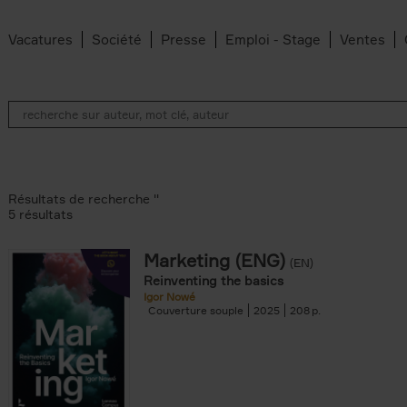
Vacatures
Société
Presse
Emploi - Stage
Ventes
Résultats de recherche ''
5 résultats
Marketing (ENG)
(EN)
lter
Reinventing the basics
Igor Nowé
Couverture souple
2025
208
te filter
r
Feyter filter
an Belleghem filter