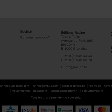
Société
Éditions Racine
Tour & Taxis
Qui sommes-nous?
Avenue du Port, 86C
bte 104A
B-1000 Bruxelles
T. 32 (0)2 646 44 44
F. 32 (0)2 646 55 70
E.
info@racine.be
lannoopublishers.com
lannoocampus.com
academiapress.be
racine.be
terra
meulenhoff.nl
boekerij.nl
unieboekspectrum.nl
parkuitgevers.nl
Tous les prix s’entendent tva compris.