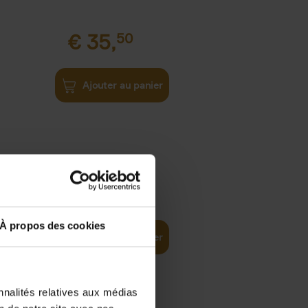
€
35,
50
Ajouter au panier
€
37,
50
)
ellent
À propos des cookies
Ajouter au panier
nnalités relatives aux médias