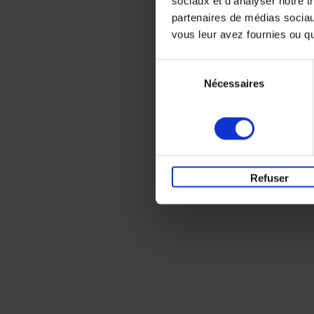
sociaux et d'analyser notre t
partenaires de médias sociaux
vous leur avez fournies ou qu'
Sélection
Nécessaires
du
consentement
Refuser