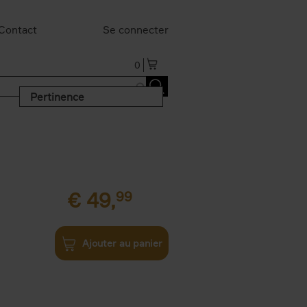
Contact
Se connecter
0
Pertinence
€
49,
99
Ajouter au panier