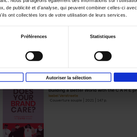
rafic. Nous partageons également des informations sur l'utilisati
, de publicité et d'analyse, qui peuvent combiner celles-ci avec
Building Bonds = Building Bus
ils ont collectées lors de votre utilisation de leurs services.
How to win buyers’ trust in a turbulent digi
Jochen Roef
Jozefien De Feyter
Carolien Boom
Couverture souple
2025
200
Préférences
Statistiques
Autoriser la sélection
Does Your Brand Care?
(EN)
Building a Better World with the C A R E pr
Isabel Verstraete
Couverture souple
2021
147