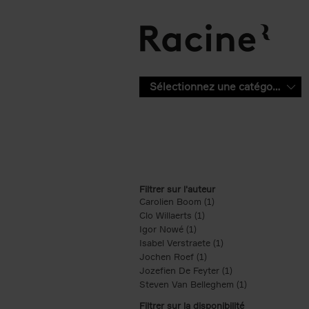
Aller au contenu principal
Sélectionnez une catégorie
Filtrer sur l'auteur
Carolien Boom (1)
Apply Carolien Boom fi
Clo Willaerts (1)
Apply Clo Willaerts filter
Igor Nowé (1)
Apply Igor Nowé filter
Isabel Verstraete (1)
Apply Isabel Verstrae
Jochen Roef (1)
Apply Jochen Roef filte
Jozefien De Feyter (1)
Apply Jozefien De 
Steven Van Belleghem (1)
Apply Steven V
Filtrer sur la disponibilité