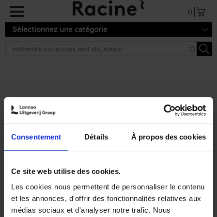
Aller au contenu principal
0
Sélectionnez une catégorie
Résultats de recherche ''
2 résultats
Personal Branding like a
PRO
(EN)
Consentement
Détails
À propos des cookies
Clo Willaerts
Couverture souple
2026
253
€
34,
99
Ce site web utilise des cookies.
Les cookies nous permettent de personnaliser le contenu
et les annonces, d'offrir des fonctionnalités relatives aux
médias sociaux et d'analyser notre trafic. Nous