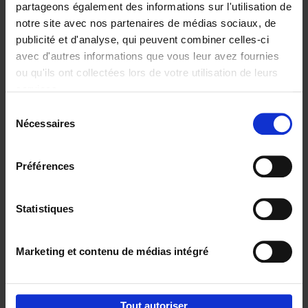
partageons également des informations sur l'utilisation de
notre site avec nos partenaires de médias sociaux, de
Ajouter au panier
publicité et d'analyse, qui peuvent combiner celles-ci
avec d'autres informations que vous leur avez fournies
Content Marketing like a
ou qu'ils ont collectées lors de votre utilisation de leurs
PRO
(EN)
services.
Clo Willaerts
Couverture souple
2023
352
Sélection
Nécessaires
du
€
37,
50
consentement
Préférences
Statistiques
Ajouter au panier
Marketing et contenu de médias intégré
Envie de bonnes idées de lecture, de
réductions, d’actions et d’inspiration ?
Tout autoriser