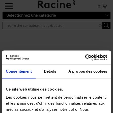
Aller au contenu principal
0
Sélectionnez une catégorie
Résultats de recherche ''
2 résultats
Personal Branding like a
PRO
(EN)
Consentement
Détails
À propos des cookies
Clo Willaerts
Couverture souple
2026
253
€
34,
99
Ce site web utilise des cookies.
Les cookies nous permettent de personnaliser le contenu
et les annonces, d'offrir des fonctionnalités relatives aux
médias sociaux et d'analyser notre trafic. Nous