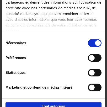
partageons également des informations sur l'utilisation de
notre site avec nos partenaires de médias sociaux, de
Ajouter au panier
publicité et d'analyse, qui peuvent combiner celles-ci
avec d'autres informations que vous leur avez fournies
Content Marketing like a
ou qu'ils ont collectées lors de votre utilisation de leurs
PRO
(EN)
services.
Clo Willaerts
Couverture souple
2023
352
Sélection
Nécessaires
du
€
37,
50
consentement
Préférences
Statistiques
Ajouter au panier
Marketing et contenu de médias intégré
Envie de bonnes idées de lecture, de
réductions, d’actions et d’inspiration ?
Tout autoriser