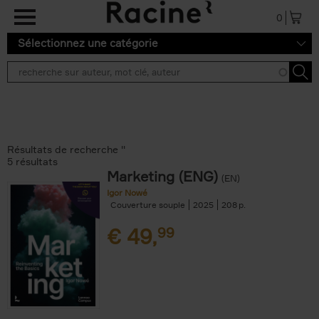
Aller au contenu principal
0
Sélectionnez une catégorie
Résultats de recherche ''
5 résultats
Marketing (ENG)
(EN)
Igor Nowé
Couverture souple
2025
208
€
49,
99