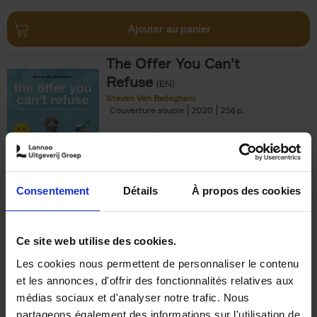
Ajouter au panier
The Offer You Can't
Refuse
(EN)
Steven Van Belleghem
Couverture souple
2020
256
€
37,
50
Consentement
Détails
À propos des cookies
Ajouter au panier
Ce site web utilise des cookies.
Les cookies nous permettent de personnaliser le contenu
Building Bonds = Building
et les annonces, d'offrir des fonctionnalités relatives aux
Business
(EN)
médias sociaux et d'analyser notre trafic. Nous
Jochen Roef
Jozefien De Feyter
Carolien Boom
partageons également des informations sur l'utilisation de
Couverture souple
2025
200