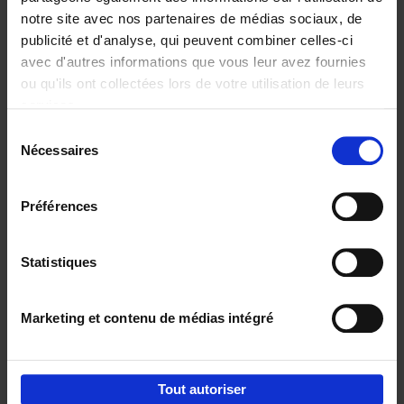
notre site avec nos partenaires de médias sociaux, de
€
29,
99
publicité et d'analyse, qui peuvent combiner celles-ci
avec d'autres informations que vous leur avez fournies
ou qu'ils ont collectées lors de votre utilisation de leurs
services.
Sélection
Nécessaires
du
Ajouter au panier
consentement
Digital marketing like a PRO -
Préférences
completely revised edition
(EN)
Clo Willaerts
Couverture souple
2022
226
Statistiques
€
35,
50
Marketing et contenu de médias intégré
Tout autoriser