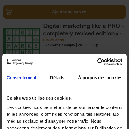
Ajouter au panier
Digital marketing like a PRO -
completely revised edition
(EN)
Clo Willaerts
Couverture souple
2022
226
€
35,
50
Consentement
Détails
À propos des cookies
Ajouter au panier
Ce site web utilise des cookies.
Les cookies nous permettent de personnaliser le contenu
The Offer You Can't
et les annonces, d'offrir des fonctionnalités relatives aux
Refuse
(EN)
médias sociaux et d'analyser notre trafic. Nous
Steven Van Belleghem
partageons également des informations sur l'utilisation de
Couverture souple
2020
256