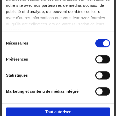
notre site avec nos partenaires de médias sociaux, de
€
37,
50
publicité et d'analyse, qui peuvent combiner celles-ci
avec d'autres informations que vous leur avez fournies
ou qu'ils ont collectées lors de votre utilisation de leurs
services.
Sélection
Nécessaires
du
Ajouter au panier
consentement
Building Bonds = Building
Préférences
Business
(EN)
Jochen Roef
Jozefien De Feyter
Carolien Boom
Couverture souple
2025
200
Statistiques
€
29,
99
Marketing et contenu de médias intégré
Tout autoriser