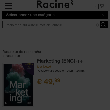
Aller au contenu principal
0
Sélectionnez une catégorie
Résultats de recherche ''
5 résultats
Marketing (ENG)
(EN)
Igor Nowé
Couverture souple
2025
208
€
49,
99