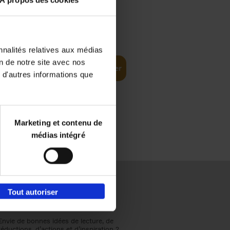
À propos des cookies
€
37,
50
(EN)
: From
nnalités relatives aux médias
on de notre site avec nos
Ajouter au panier
 d'autres informations que
Marketing et contenu de
médias intégré
Tout autoriser
Envie de bonnes idées de lecture, de
réductions, d’actions et d’inspiration ?