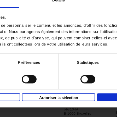
Détails
Content Marketing like a PRO
ies.
The All-In-One Guide to Content Marketing
e personnaliser le contenu et les annonces, d'offrir des fonctio
Planning to Promoting
rafic. Nous partageons également des informations sur l'utilisati
Clo Willaerts
Couverture souple
2023
352
, de publicité et d'analyse, qui peuvent combiner celles-ci avec
ils ont collectées lors de votre utilisation de leurs services.
Préférences
Statistiques
Société
Éditions Racine
Autoriser la sélection
Tour & Taxis
Qui sommes-nous?
Avenue du Port, 86C
bte 104A
B-1000 Bruxelles