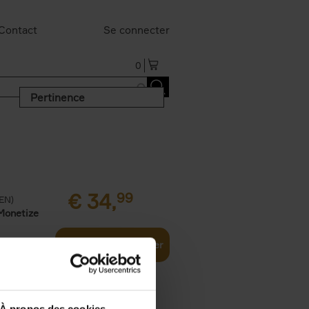
Contact
Se connecter
0
Pertinence
€
34,
99
(EN)
Monetize
Ajouter au panier