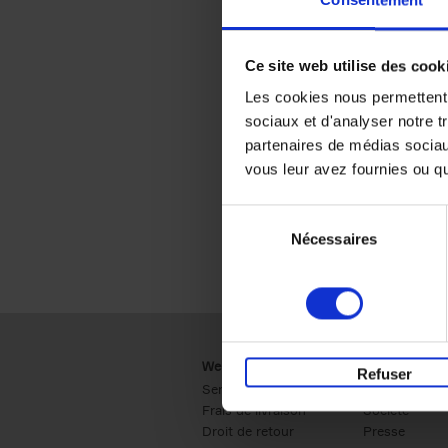
Consentement
Ce site web utilise des cook
Les cookies nous permettent d
sociaux et d'analyser notre t
partenaires de médias sociaux
vous leur avez fournies ou qu'
Sélection
Nécessaires
du
consentement
Webshop
Business
Refuser
Service clients
Ventes
Frais de livraison
Société
Droit de retour
Presse