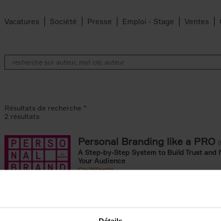
Vacatures
Société
Presse
Emploi - Stage
Ventes
Résultats de recherche ''
2 résultats
Personal Branding like a PRO
A Step-by-Step System to Build Trust and 
Your Audience
Clo Willaerts
Couverture souple
2026
253
omie & Management filter