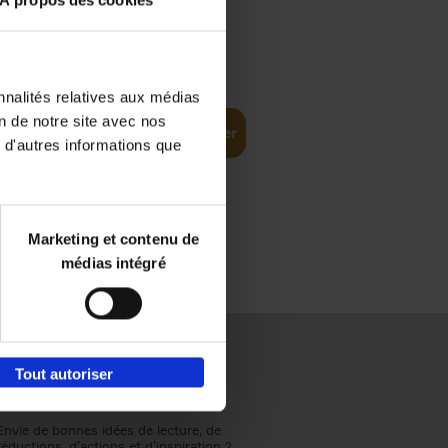
À propos des cookies
€
37,
50
(EN)
: From
nnalités relatives aux médias
on de notre site avec nos
Ajouter au panier
 d'autres informations que
Marketing et contenu de
médias intégré
Tout autoriser
Envie de bonnes idées de lecture, de
réductions, d’actions et d’inspiration ?