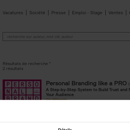
Vacatures
Société
Presse
Emploi - Stage
Ventes
Résultats de recherche ''
2 résultats
Personal Branding like a PRO
A Step-by-Step System to Build Trust and 
Your Audience
Clo Willaerts
Couverture souple
2026
253
omie & Management filter