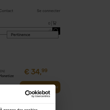
Contact
Se connecter
0
Pertinence
€
34,
99
(EN)
Monetize
Ajouter au panier