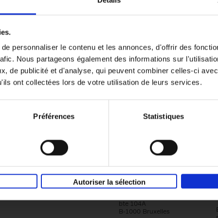
Détails
Content Marketing like a PRO
ies.
The All-In-One Guide to Content Marketing
e personnaliser le contenu et les annonces, d'offrir des fonctio
Planning to Promoting
rafic. Nous partageons également des informations sur l'utilisati
Clo Willaerts
Couverture souple
2023
352
, de publicité et d'analyse, qui peuvent combiner celles-ci avec
ils ont collectées lors de votre utilisation de leurs services.
Préférences
Statistiques
Société
Éditions Racine
Autoriser la sélection
Tour & Taxis
Qui sommes-nous?
Avenue du Port, 86C
bte 104A
B-1000 Bruxelles