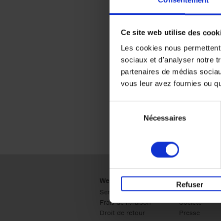
Consentement
Ce site web utilise des cook
Les cookies nous permettent d
sociaux et d'analyser notre t
partenaires de médias sociaux
vous leur avez fournies ou qu'
Sélection
Nécessaires
du
consentement
Webshop
Business
Refuser
Service clients
Ventes
Frais de livraison
Société
Droit de retour
Presse