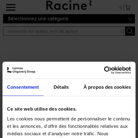
Aller au contenu principal
0
Sélectionnez une catégorie
Résultats de recherche ''
2 résultats
Personal Branding like a
PRO
(EN)
Consentement
Détails
À propos des cookies
Clo Willaerts
Couverture souple
2026
253
€
34,
99
Ce site web utilise des cookies.
Les cookies nous permettent de personnaliser le contenu
et les annonces, d'offrir des fonctionnalités relatives aux
médias sociaux et d'analyser notre trafic. Nous