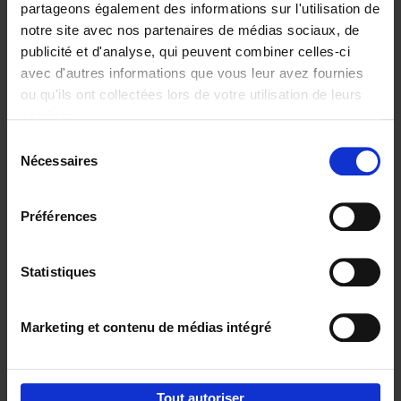
partageons également des informations sur l'utilisation de
notre site avec nos partenaires de médias sociaux, de
Ajouter au panier
publicité et d'analyse, qui peuvent combiner celles-ci
avec d'autres informations que vous leur avez fournies
Content Marketing like a
ou qu'ils ont collectées lors de votre utilisation de leurs
PRO
(EN)
services.
Clo Willaerts
Couverture souple
2023
352
Sélection
Nécessaires
du
€
37,
50
consentement
Préférences
Statistiques
Ajouter au panier
Marketing et contenu de médias intégré
Envie de bonnes idées de lecture, de
réductions, d’actions et d’inspiration ?
Tout autoriser