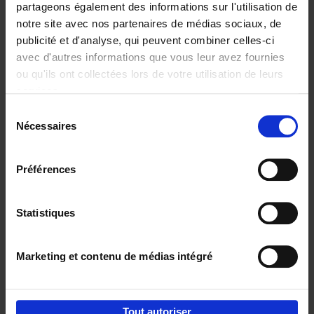
partageons également des informations sur l'utilisation de
notre site avec nos partenaires de médias sociaux, de
Ajouter au panier
publicité et d'analyse, qui peuvent combiner celles-ci
avec d'autres informations que vous leur avez fournies
Content Marketing like a
ou qu'ils ont collectées lors de votre utilisation de leurs
PRO
(EN)
services.
Clo Willaerts
Couverture souple
2023
352
Sélection
Nécessaires
du
€
37,
50
consentement
Préférences
Statistiques
Ajouter au panier
Marketing et contenu de médias intégré
Envie de bonnes idées de lecture, de
réductions, d’actions et d’inspiration ?
Tout autoriser