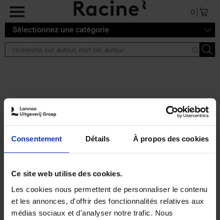
Aller au contenu principal
0
Sélectionnez une catégorie
Résultats de recherche ''
2 résultats
Personal Branding like a
PRO
(EN)
Consentement
Détails
À propos des cookies
Clo Willaerts
Couverture souple
2026
253
€
34,
99
Ce site web utilise des cookies.
Les cookies nous permettent de personnaliser le contenu
et les annonces, d'offrir des fonctionnalités relatives aux
médias sociaux et d'analyser notre trafic. Nous