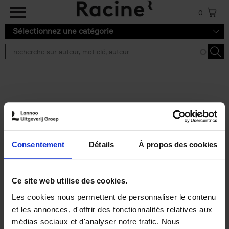
Aller au contenu principal
0
Sélectionnez une catégorie
Résultats de recherche ''
2 résultats
Personal Branding like a
PRO
(EN)
Consentement
Détails
À propos des cookies
Clo Willaerts
Couverture souple
2026
253
€
34,
99
Ce site web utilise des cookies.
Les cookies nous permettent de personnaliser le contenu
et les annonces, d'offrir des fonctionnalités relatives aux
médias sociaux et d'analyser notre trafic. Nous