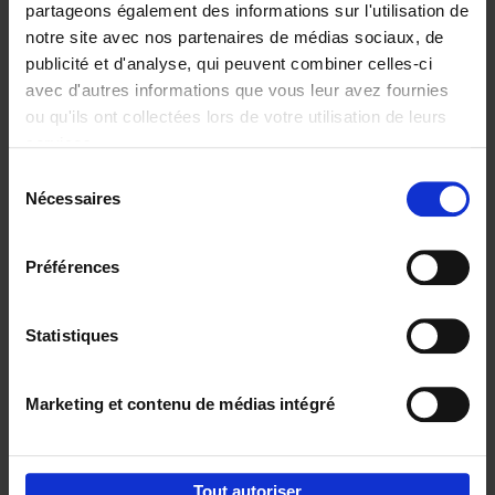
partageons également des informations sur l'utilisation de
notre site avec nos partenaires de médias sociaux, de
Ajouter au panier
publicité et d'analyse, qui peuvent combiner celles-ci
avec d'autres informations que vous leur avez fournies
Content Marketing like a
ou qu'ils ont collectées lors de votre utilisation de leurs
PRO
(EN)
services.
Clo Willaerts
Couverture souple
2023
352
Sélection
Nécessaires
du
€
37,
50
consentement
Préférences
Statistiques
Ajouter au panier
Marketing et contenu de médias intégré
Envie de bonnes idées de lecture, de
réductions, d’actions et d’inspiration ?
Tout autoriser