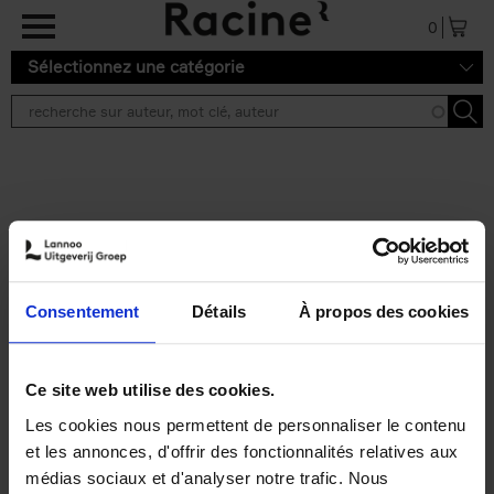
Aller au contenu principal
0
Sélectionnez une catégorie
Résultats de recherche ''
2 résultats
Personal Branding like a
PRO
(EN)
Consentement
Détails
À propos des cookies
Clo Willaerts
Couverture souple
2026
253
€
34,
99
Ce site web utilise des cookies.
Les cookies nous permettent de personnaliser le contenu
et les annonces, d'offrir des fonctionnalités relatives aux
médias sociaux et d'analyser notre trafic. Nous