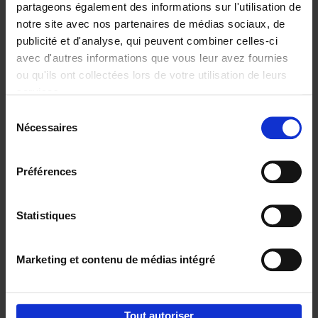
partageons également des informations sur l'utilisation de
notre site avec nos partenaires de médias sociaux, de
Ajouter au panier
publicité et d'analyse, qui peuvent combiner celles-ci
avec d'autres informations que vous leur avez fournies
Content Marketing like a
ou qu'ils ont collectées lors de votre utilisation de leurs
PRO
(EN)
services.
Clo Willaerts
Couverture souple
2023
352
Sélection
Nécessaires
du
€
37,
50
consentement
Préférences
Statistiques
Ajouter au panier
Marketing et contenu de médias intégré
Envie de bonnes idées de lecture, de
réductions, d’actions et d’inspiration ?
Tout autoriser