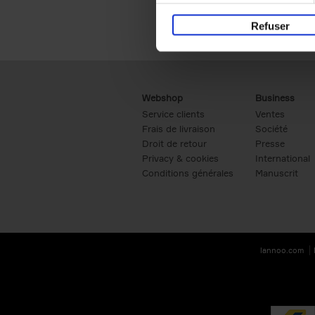
Refuser
Webshop
Business
Service clients
Ventes
Frais de livraison
Société
Droit de retour
Presse
Privacy & cookies
International
Conditions générales
Manuscrit
lannoo.com