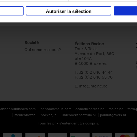
Autoriser la sélection
Société
Éditions Racine
Tour & Taxis
Qui sommes-nous?
Avenue du Port, 86C
bte 104A
B-1000 Bruxelles
T. 32 (0)2 646 44 44
F. 32 (0)2 646 55 70
E.
info@racine.be
lannoopublishers.com
lannoocampus.com
academiapress.be
racine.be
terra
meulenhoff.nl
boekerij.nl
unieboekspectrum.nl
parkuitgevers.nl
Tous les prix s’entendent tva compris.