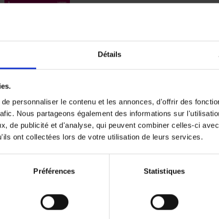
Digital marketing like a PRO -
completely revised edition
(EN)
Détails
Prepare. Run. Optimize.
Clo Willaerts
Couverture souple
2022
226
ies.
e personnaliser le contenu et les annonces, d'offrir des fonctio
rafic. Nous partageons également des informations sur l'utilisati
, de publicité et d'analyse, qui peuvent combiner celles-ci avec
ils ont collectées lors de votre utilisation de leurs services.
Content Marketing like a PRO
The All-In-One Guide to Content Marketing
Planning to Promoting
Clo Willaerts
Préférences
Statistiques
Couverture souple
2023
352