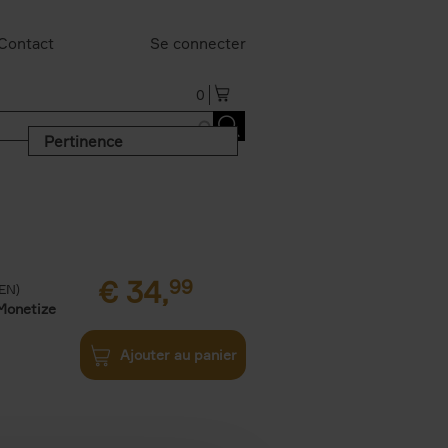
Contact
Se connecter
0
Pertinence
€
34,
99
(EN)
Monetize
Ajouter au panier