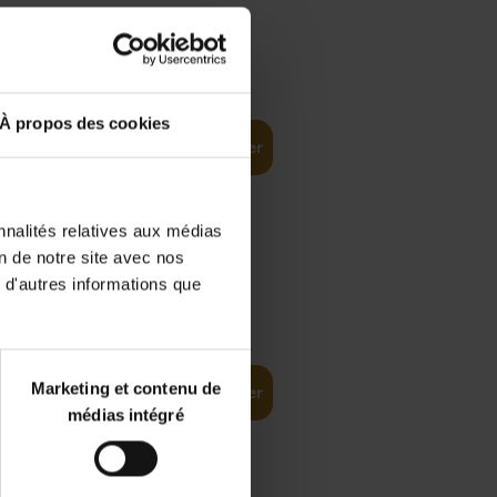
€
35,
50
À propos des cookies
Ajouter au panier
nnalités relatives aux médias
on de notre site avec nos
 d'autres informations que
€
37,
50
(EN)
: From
Marketing et contenu de
Ajouter au panier
médias intégré