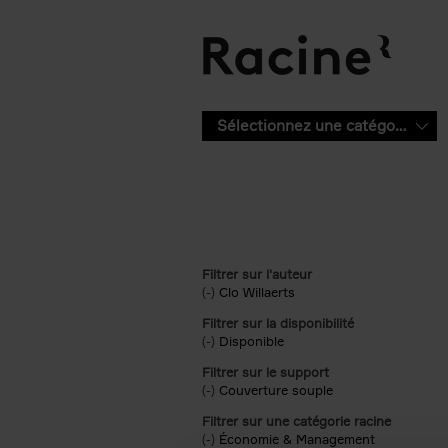
Aller au contenu principal
Sélectionnez une catégorie
Filtrer sur l'auteur
(-)
Remove Clo Willaerts filter
Clo Willaerts
Filtrer sur la disponibilité
(-)
Remove Disponible filter
Disponible
Filtrer sur le support
(-)
Remove Couverture souple filter
Couverture souple
Filtrer sur une catégorie racine
(-)
Remove Économie & Management filt
Économie & Management