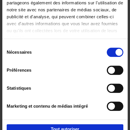
partageons également des informations sur l'utilisation de
notre site avec nos partenaires de médias sociaux, de
Ajouter au panier
publicité et d'analyse, qui peuvent combiner celles-ci
avec d'autres informations que vous leur avez fournies
Content Marketing like a
ou qu'ils ont collectées lors de votre utilisation de leurs
PRO
(EN)
services.
Clo Willaerts
Couverture souple
2023
352
Sélection
Nécessaires
du
€
37,
50
consentement
Préférences
Statistiques
Ajouter au panier
Marketing et contenu de médias intégré
Envie de bonnes idées de lecture, de
réductions, d’actions et d’inspiration ?
Tout autoriser