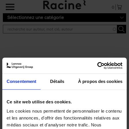
Aller au contenu principal
0
Sélectionnez une catégorie
Résultats de recherche ''
2 résultats
Personal Branding like a
PRO
(EN)
Consentement
Détails
À propos des cookies
Clo Willaerts
Couverture souple
2026
253
€
34,
99
Ce site web utilise des cookies.
Les cookies nous permettent de personnaliser le contenu
et les annonces, d'offrir des fonctionnalités relatives aux
médias sociaux et d'analyser notre trafic. Nous