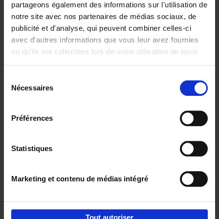
partageons également des informations sur l'utilisation de
notre site avec nos partenaires de médias sociaux, de
Ajouter au panier
publicité et d'analyse, qui peuvent combiner celles-ci
avec d'autres informations que vous leur avez fournies
Content Marketing like a
ou qu'ils ont collectées lors de votre utilisation de leurs
PRO
(EN)
services.
Clo Willaerts
Couverture souple
2023
352
Sélection
Nécessaires
du
€
37,
50
consentement
Préférences
Statistiques
Ajouter au panier
Marketing et contenu de médias intégré
Envie de bonnes idées de lecture, de
réductions, d’actions et d’inspiration ?
Tout autoriser