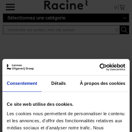
Aller au contenu principal
0
Sélectionnez une catégorie
Résultats de recherche ''
2 résultats
Personal Branding like a
PRO
(EN)
Consentement
Détails
À propos des cookies
Clo Willaerts
Couverture souple
2026
253
€
34,
99
Ce site web utilise des cookies.
Les cookies nous permettent de personnaliser le contenu
et les annonces, d'offrir des fonctionnalités relatives aux
médias sociaux et d'analyser notre trafic. Nous