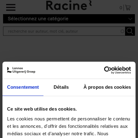
Aller au contenu principal
0
Sélectionnez une catégorie
Résultats de recherche ''
2 résultats
Personal Branding like a
PRO
(EN)
Consentement
Détails
À propos des cookies
Clo Willaerts
Couverture souple
2026
253
€
34,
99
Ce site web utilise des cookies.
Les cookies nous permettent de personnaliser le contenu
et les annonces, d'offrir des fonctionnalités relatives aux
médias sociaux et d'analyser notre trafic. Nous