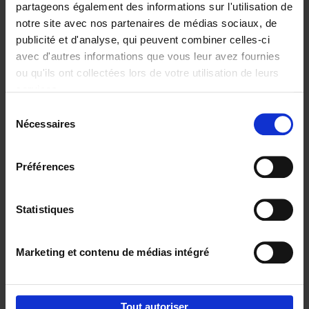
partageons également des informations sur l'utilisation de
notre site avec nos partenaires de médias sociaux, de
Ajouter au panier
publicité et d'analyse, qui peuvent combiner celles-ci
avec d'autres informations que vous leur avez fournies
Content Marketing like a
ou qu'ils ont collectées lors de votre utilisation de leurs
PRO
(EN)
services.
Clo Willaerts
Couverture souple
2023
352
Sélection
Nécessaires
du
€
37,
50
consentement
Préférences
Statistiques
Ajouter au panier
Marketing et contenu de médias intégré
Envie de bonnes idées de lecture, de
réductions, d’actions et d’inspiration ?
Tout autoriser