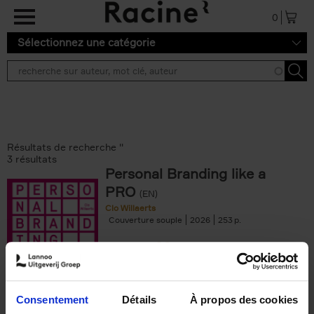
Aller au contenu principal
0
Sélectionnez une catégorie
Résultats de recherche ''
3 résultats
Personal Branding like a
PRO
(EN)
Clo Willaerts
Couverture souple
2026
253
€
34,
99
Consentement
Détails
À propos des cookies