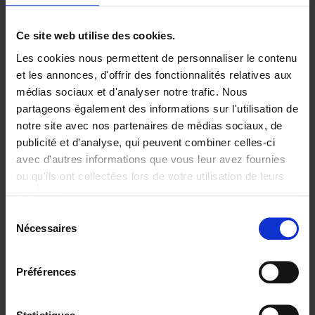
Ajouter au panier
Ce site web utilise des cookies.
Les cookies nous permettent de personnaliser le contenu
Digital marketing like a PRO -
et les annonces, d'offrir des fonctionnalités relatives aux
completely revised edition
(EN)
médias sociaux et d'analyser notre trafic. Nous
Clo Willaerts
partageons également des informations sur l'utilisation de
Couverture souple
2022
226
notre site avec nos partenaires de médias sociaux, de
€
35,
50
publicité et d'analyse, qui peuvent combiner celles-ci
avec d'autres informations que vous leur avez fournies
ou qu'ils ont collectées lors de votre utilisation de leurs
services.
Sélection
Nécessaires
du
Ajouter au panier
consentement
Content Marketing like a
Préférences
PRO
(EN)
Clo Willaerts
Couverture souple
2023
352