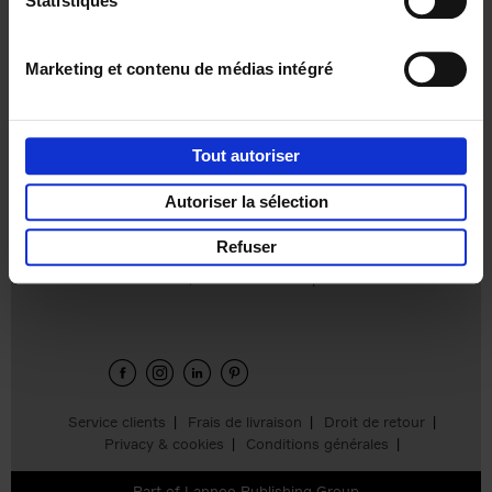
Statistiques
€
37,
50
Marketing et contenu de médias intégré
Tout autoriser
Ajouter au panier
Autoriser la sélection
Refuser
Envie de bonnes idées de lecture, de
réductions, d’actions et d’inspiration ?
Service clients
Frais de livraison
Droit de retour
Privacy & cookies
Conditions générales
Part of
Lannoo Publishing Group