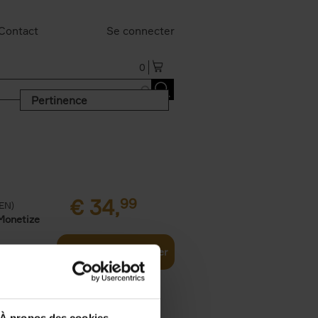
Contact
Se connecter
0
Pertinence
€
34,
99
(EN)
Monetize
Ajouter au panier