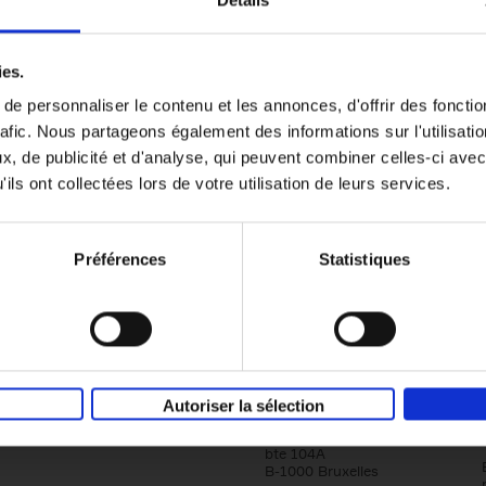
Détails
Content Marketing like a PRO
ies.
The All-In-One Guide to Content Marketing
e personnaliser le contenu et les annonces, d'offrir des fonctio
Planning to Promoting
rafic. Nous partageons également des informations sur l'utilisati
Clo Willaerts
Couverture souple
2023
352
, de publicité et d'analyse, qui peuvent combiner celles-ci avec
ils ont collectées lors de votre utilisation de leurs services.
Préférences
Statistiques
Société
Éditions Racine
Autoriser la sélection
Tour & Taxis
Qui sommes-nous?
Avenue du Port, 86C
bte 104A
B-1000 Bruxelles