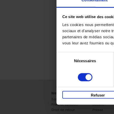
Consentement
Ce site web utilise des cook
Les cookies nous permettent d
sociaux et d'analyser notre t
partenaires de médias sociaux
vous leur avez fournies ou qu'
Sélection
Nécessaires
du
consentement
Webshop
Business
Refuser
Service clients
Ventes
Frais de livraison
Société
Droit de retour
Presse