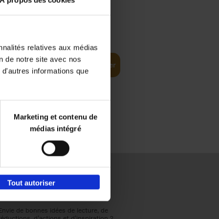
À propos des cookies
€
37,
50
(EN)
: From
nnalités relatives aux médias
on de notre site avec nos
Ajouter au panier
 d'autres informations que
Marketing et contenu de
médias intégré
Tout autoriser
Envie de bonnes idées de lecture, de
réductions, d’actions et d’inspiration ?