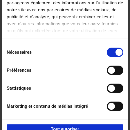
partageons également des informations sur l'utilisation de
notre site avec nos partenaires de médias sociaux, de
Ajouter au panier
publicité et d'analyse, qui peuvent combiner celles-ci
avec d'autres informations que vous leur avez fournies
Content Marketing like a
ou qu'ils ont collectées lors de votre utilisation de leurs
PRO
(EN)
services.
Clo Willaerts
Couverture souple
2023
352
Sélection
Nécessaires
du
€
37,
50
consentement
Préférences
Statistiques
Ajouter au panier
Marketing et contenu de médias intégré
Envie de bonnes idées de lecture, de
réductions, d’actions et d’inspiration ?
Tout autoriser