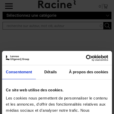
Aller au contenu principal
0
Sélectionnez une catégorie
Résultats de recherche ''
2 résultats
Personal Branding like a
PRO
(EN)
Consentement
Détails
À propos des cookies
Clo Willaerts
Couverture souple
2026
253
€
34,
99
Ce site web utilise des cookies.
Les cookies nous permettent de personnaliser le contenu
et les annonces, d'offrir des fonctionnalités relatives aux
médias sociaux et d'analyser notre trafic. Nous