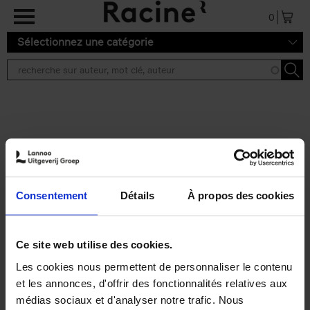
Aller au contenu principal
0
Sélectionnez une catégorie
Résultats de recherche ''
2 résultats
Personal Branding like a
PRO
(EN)
Consentement
Détails
À propos des cookies
Clo Willaerts
Couverture souple
2026
253
€
34,
99
Ce site web utilise des cookies.
Les cookies nous permettent de personnaliser le contenu
et les annonces, d'offrir des fonctionnalités relatives aux
médias sociaux et d'analyser notre trafic. Nous