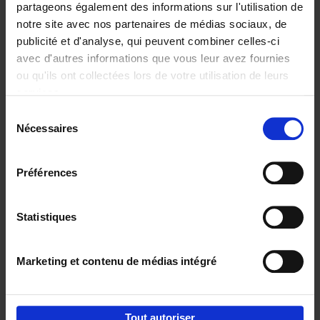
partageons également des informations sur l'utilisation de
notre site avec nos partenaires de médias sociaux, de
Ajouter au panier
publicité et d'analyse, qui peuvent combiner celles-ci
avec d'autres informations que vous leur avez fournies
Content Marketing like a
ou qu'ils ont collectées lors de votre utilisation de leurs
PRO
(EN)
services.
Clo Willaerts
Couverture souple
2023
352
Sélection
Nécessaires
du
€
37,
50
consentement
Préférences
Statistiques
Ajouter au panier
Marketing et contenu de médias intégré
Envie de bonnes idées de lecture, de
réductions, d’actions et d’inspiration ?
Tout autoriser