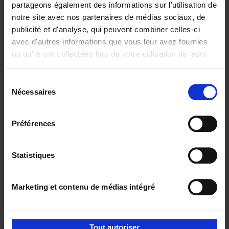
partageons également des informations sur l'utilisation de
notre site avec nos partenaires de médias sociaux, de
Ajouter au panier
publicité et d'analyse, qui peuvent combiner celles-ci
avec d'autres informations que vous leur avez fournies
Content Marketing like a
ou qu'ils ont collectées lors de votre utilisation de leurs
PRO
(EN)
services.
Clo Willaerts
Couverture souple
2023
352
Sélection
Nécessaires
du
€
37,
50
consentement
Préférences
Statistiques
Ajouter au panier
Marketing et contenu de médias intégré
Envie de bonnes idées de lecture, de
réductions, d’actions et d’inspiration ?
Tout autoriser