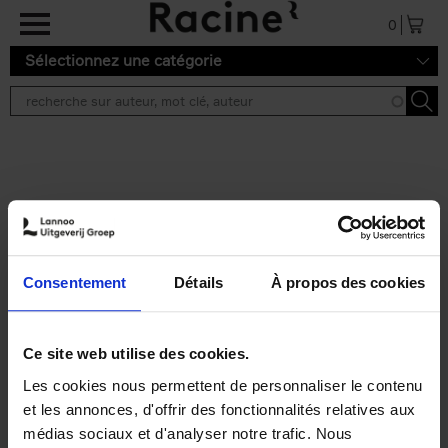
Aller au contenu principal
0
Sélectionnez une catégorie
Résultats de recherche ''
2 résultats
Personal Branding like a
PRO
(EN)
Consentement
Détails
À propos des cookies
Clo Willaerts
Couverture souple
2026
253
€
34,
99
Ce site web utilise des cookies.
Les cookies nous permettent de personnaliser le contenu
et les annonces, d'offrir des fonctionnalités relatives aux
médias sociaux et d'analyser notre trafic. Nous