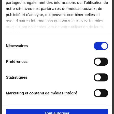
partageons également des informations sur l'utilisation de
notre site avec nos partenaires de médias sociaux, de
Ajouter au panier
publicité et d'analyse, qui peuvent combiner celles-ci
avec d'autres informations que vous leur avez fournies
Content Marketing like a
ou qu'ils ont collectées lors de votre utilisation de leurs
PRO
(EN)
services.
Clo Willaerts
Couverture souple
2023
352
Sélection
Nécessaires
du
€
37,
50
consentement
Préférences
Statistiques
Ajouter au panier
Marketing et contenu de médias intégré
Envie de bonnes idées de lecture, de
réductions, d’actions et d’inspiration ?
Tout autoriser