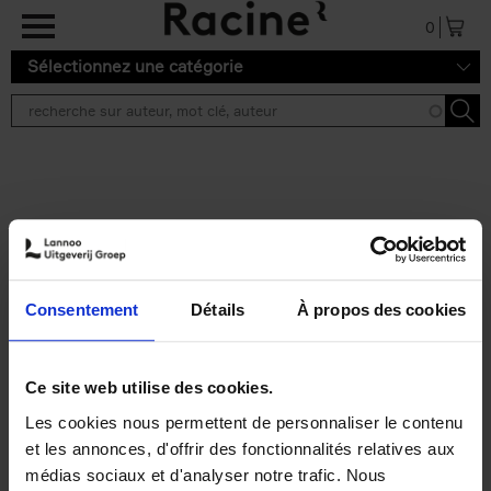
Aller au contenu principal
0
Sélectionnez une catégorie
Résultats de recherche ''
2 résultats
Personal Branding like a
PRO
(EN)
Consentement
Détails
À propos des cookies
Clo Willaerts
Couverture souple
2026
253
€
34,
99
Ce site web utilise des cookies.
Les cookies nous permettent de personnaliser le contenu
et les annonces, d'offrir des fonctionnalités relatives aux
médias sociaux et d'analyser notre trafic. Nous