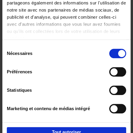
partageons également des informations sur l'utilisation de
notre site avec nos partenaires de médias sociaux, de
Ajouter au panier
publicité et d'analyse, qui peuvent combiner celles-ci
avec d'autres informations que vous leur avez fournies
Content Marketing like a
ou qu'ils ont collectées lors de votre utilisation de leurs
PRO
(EN)
services.
Clo Willaerts
Couverture souple
2023
352
Sélection
Nécessaires
du
€
37,
50
consentement
Préférences
Statistiques
Ajouter au panier
Marketing et contenu de médias intégré
Envie de bonnes idées de lecture, de
réductions, d’actions et d’inspiration ?
Tout autoriser