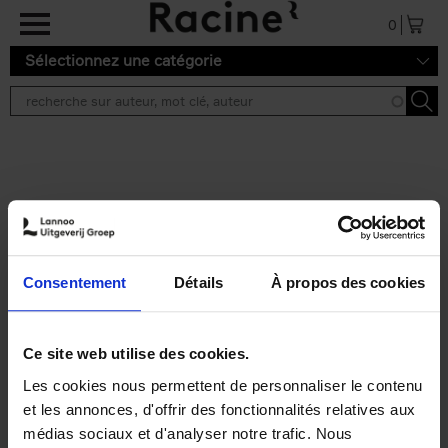
Aller au contenu principal
0
Sélectionnez une catégorie
Résultats de recherche ''
2 résultats
Personal Branding like a
PRO
(EN)
Consentement
Détails
À propos des cookies
Clo Willaerts
Couverture souple
2026
253
€
34,
99
Ce site web utilise des cookies.
Les cookies nous permettent de personnaliser le contenu
et les annonces, d'offrir des fonctionnalités relatives aux
médias sociaux et d'analyser notre trafic. Nous