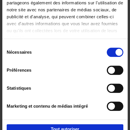
partageons également des informations sur l'utilisation de
notre site avec nos partenaires de médias sociaux, de
Ajouter au panier
publicité et d'analyse, qui peuvent combiner celles-ci
avec d'autres informations que vous leur avez fournies
Content Marketing like a
ou qu'ils ont collectées lors de votre utilisation de leurs
PRO
(EN)
services.
Clo Willaerts
Couverture souple
2023
352
Sélection
Nécessaires
du
€
37,
50
consentement
Préférences
Statistiques
Ajouter au panier
Marketing et contenu de médias intégré
Envie de bonnes idées de lecture, de
réductions, d’actions et d’inspiration ?
Tout autoriser