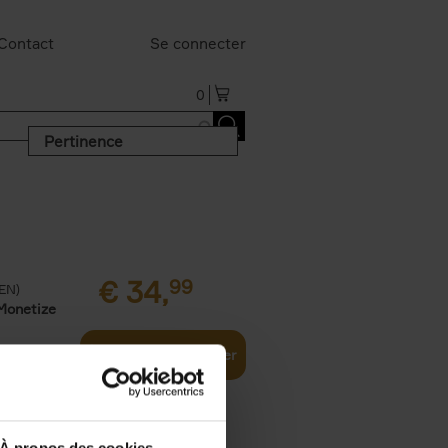
Contact
Se connecter
0
Pertinence
€
34,
99
(EN)
Monetize
Ajouter au panier