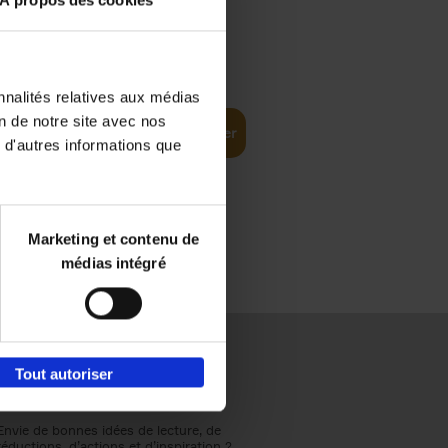
À propos des cookies
€
37,
50
(EN)
: From
nnalités relatives aux médias
on de notre site avec nos
Ajouter au panier
 d'autres informations que
Marketing et contenu de
médias intégré
Tout autoriser
Envie de bonnes idées de lecture, de
réductions, d’actions et d’inspiration ?