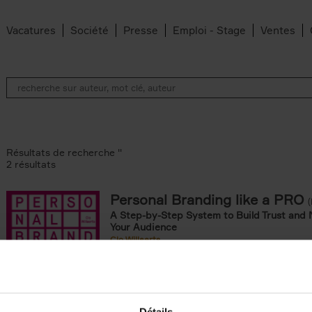
Vacatures
Société
Presse
Emploi - Stage
Ventes
Résultats de recherche ''
2 résultats
Personal Branding like a PRO
A Step-by-Step System to Build Trust and 
Your Audience
Clo Willaerts
Couverture souple
2026
253
omie & Management filter