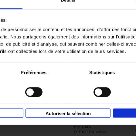
Détails
Content Marketing like a PRO
ies.
The All-In-One Guide to Content Marketing
e personnaliser le contenu et les annonces, d'offrir des fonctio
Planning to Promoting
rafic. Nous partageons également des informations sur l'utilisati
Clo Willaerts
Couverture souple
2023
352
, de publicité et d'analyse, qui peuvent combiner celles-ci avec
ils ont collectées lors de votre utilisation de leurs services.
Préférences
Statistiques
Société
Éditions Racine
Autoriser la sélection
Tour & Taxis
Qui sommes-nous?
Avenue du Port, 86C
bte 104A
B-1000 Bruxelles