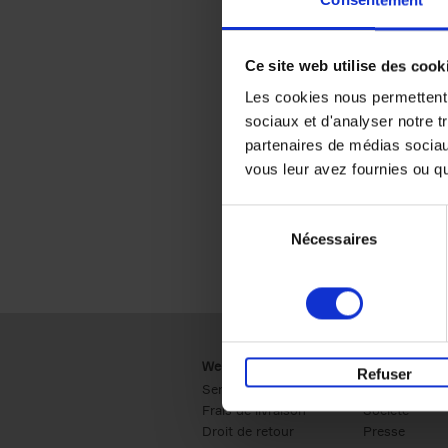
Consentement
Ce site web utilise des cook
Les cookies nous permettent d
sociaux et d'analyser notre t
partenaires de médias sociaux
vous leur avez fournies ou qu'
Sélection
Nécessaires
du
consentement
Webshop
Business
Refuser
Service clients
Ventes
Frais de livraison
Société
Droit de retour
Presse