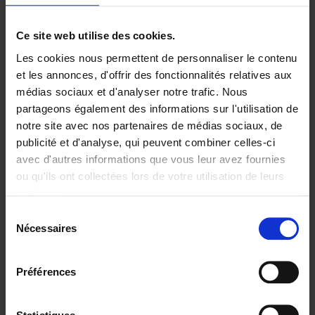
Ajouter au panier
Ce site web utilise des cookies.
Les cookies nous permettent de personnaliser le contenu
Digital marketing like a PRO -
et les annonces, d'offrir des fonctionnalités relatives aux
completely revised edition
(EN)
médias sociaux et d'analyser notre trafic. Nous
Clo Willaerts
partageons également des informations sur l'utilisation de
Couverture souple
2022
226
notre site avec nos partenaires de médias sociaux, de
€
35,
50
publicité et d'analyse, qui peuvent combiner celles-ci
avec d'autres informations que vous leur avez fournies
ou qu'ils ont collectées lors de votre utilisation de leurs
services.
Sélection
Nécessaires
du
Ajouter au panier
consentement
Content Marketing like a
Préférences
PRO
(EN)
Clo Willaerts
Couverture souple
2023
352