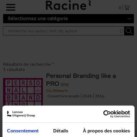
Aller au contenu principal
0
Sélectionnez une catégorie
Résultats de recherche ''
3 résultats
Personal Branding like a
PRO
(EN)
Clo Willaerts
Couverture souple
2026
253
€
34,
99
Consentement
Détails
À propos des cookies