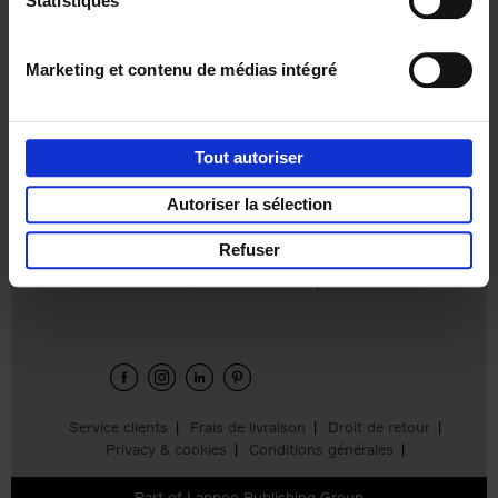
Statistiques
€
37,
50
Marketing et contenu de médias intégré
Tout autoriser
Ajouter au panier
Autoriser la sélection
Refuser
Envie de bonnes idées de lecture, de
réductions, d’actions et d’inspiration ?
Service clients
Frais de livraison
Droit de retour
Privacy & cookies
Conditions générales
Part of
Lannoo Publishing Group