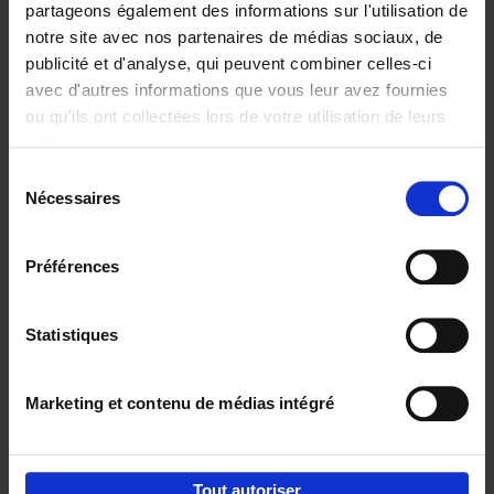
partageons également des informations sur l'utilisation de
notre site avec nos partenaires de médias sociaux, de
Ajouter au panier
publicité et d'analyse, qui peuvent combiner celles-ci
avec d'autres informations que vous leur avez fournies
Content Marketing like a
ou qu'ils ont collectées lors de votre utilisation de leurs
PRO
(EN)
services.
Clo Willaerts
Couverture souple
2023
352
Sélection
Nécessaires
du
€
37,
50
consentement
Préférences
Statistiques
Ajouter au panier
Marketing et contenu de médias intégré
Envie de bonnes idées de lecture, de
réductions, d’actions et d’inspiration ?
Tout autoriser