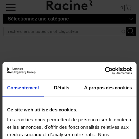
Aller au contenu principal
0
Sélectionnez une catégorie
Résultats de recherche ''
2 résultats
Personal Branding like a
PRO
(EN)
Consentement
Détails
À propos des cookies
Clo Willaerts
Couverture souple
2026
253
€
34,
99
Ce site web utilise des cookies.
Les cookies nous permettent de personnaliser le contenu
et les annonces, d'offrir des fonctionnalités relatives aux
médias sociaux et d'analyser notre trafic. Nous