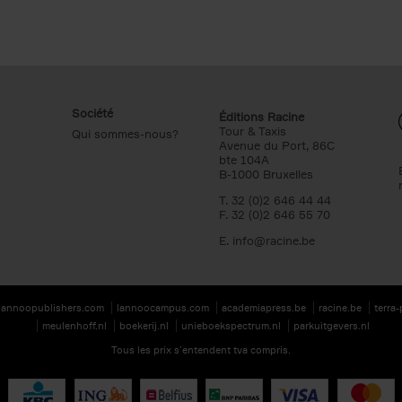
Société
Éditions Racine
Tour & Taxis
Qui sommes-nous?
Avenue du Port, 86C
bte 104A
B-1000 Bruxelles
T. 32 (0)2 646 44 44
F. 32 (0)2 646 55 70
E.
info@racine.be
lannoopublishers.com
lannoocampus.com
academiapress.be
racine.be
terra
meulenhoff.nl
boekerij.nl
unieboekspectrum.nl
parkuitgevers.nl
Tous les prix s’entendent tva compris.