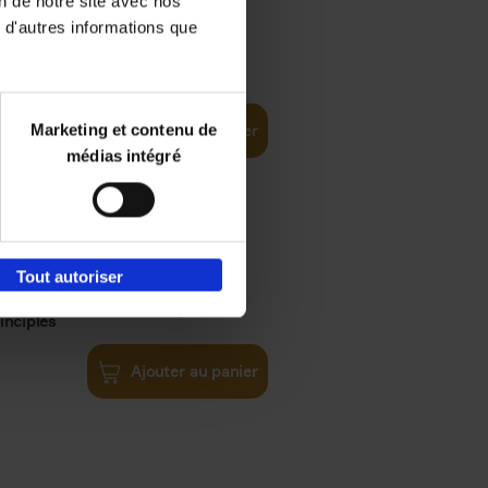
on de notre site avec nos
 d'autres informations que
iness
€
29,
99
(EN)
tal world
Marketing et contenu de
Ajouter au panier
médias intégré
Tout autoriser
€
34,
99
inciples
Ajouter au panier