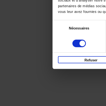
sociaux et d'analyser notre t
partenaires de médias sociaux
vous leur avez fournies ou qu'
Sélection
Nécessaires
du
consentement
Refuser