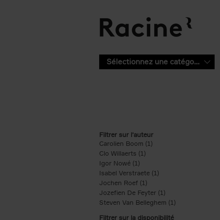
Aller au contenu principal
Sélectionnez une catégorie
Filtrer sur l'auteur
Carolien Boom (1)
Apply Carolien Boom fi
Clo Willaerts (1)
Apply Clo Willaerts filter
Igor Nowé (1)
Apply Igor Nowé filter
Isabel Verstraete (1)
Apply Isabel Verstrae
Jochen Roef (1)
Apply Jochen Roef filte
Jozefien De Feyter (1)
Apply Jozefien De 
Steven Van Belleghem (1)
Apply Steven V
Filtrer sur la disponibilité