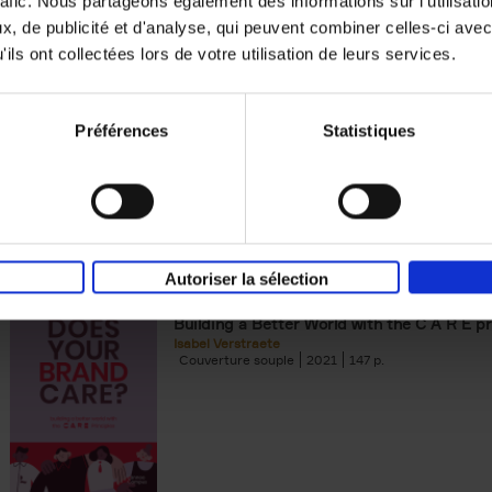
rafic. Nous partageons également des informations sur l'utilisati
, de publicité et d'analyse, qui peuvent combiner celles-ci avec
Building Bonds = Building Bus
ils ont collectées lors de votre utilisation de leurs services.
How to win buyers’ trust in a turbulent digi
Jochen Roef
Jozefien De Feyter
Carolien Boom
Couverture souple
2025
200
Préférences
Statistiques
Autoriser la sélection
Does Your Brand Care?
(EN)
Building a Better World with the C A R E pr
Isabel Verstraete
Couverture souple
2021
147