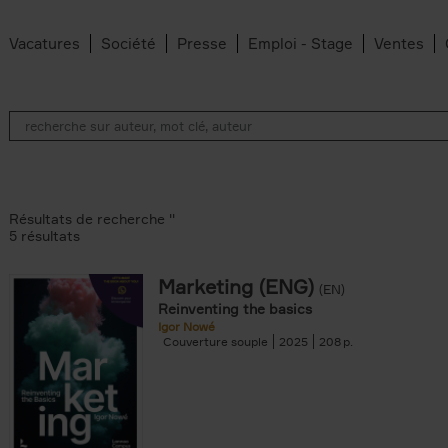
Vacatures
Société
Presse
Emploi - Stage
Ventes
Résultats de recherche ''
5 résultats
Marketing (ENG)
(EN)
lter
Reinventing the basics
Igor Nowé
Couverture souple
2025
208
te filter
r
Feyter filter
an Belleghem filter