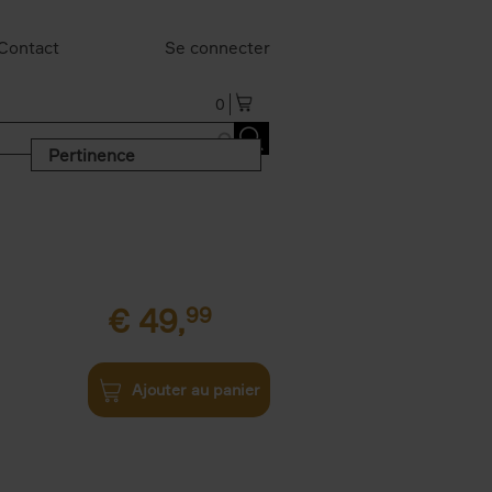
Contact
Se connecter
0
Pertinence
€
49,
99
Ajouter au panier