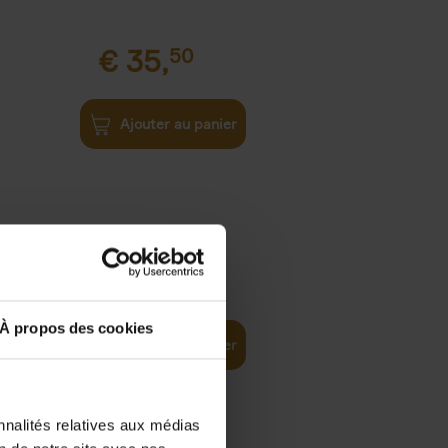
€
35,
50
Ajouter au panier
€
37,
50
)
ellent
À propos des cookies
Ajouter au panier
nnalités relatives aux médias