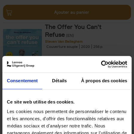
Ajouter au panier
The Offer You Can't
Refuse
(EN)
Steven Van Belleghem
Couverture souple
2020
256
€
37,
50
Consentement
Détails
À propos des cookies
Ajouter au panier
Ce site web utilise des cookies.
Les cookies nous permettent de personnaliser le contenu
Building Bonds = Building
et les annonces, d'offrir des fonctionnalités relatives aux
Business
(EN)
médias sociaux et d'analyser notre trafic. Nous
Jochen Roef
Jozefien De Feyter
Carolien Boom
partageons également des informations sur l'utilisation de
Couverture souple
2025
200