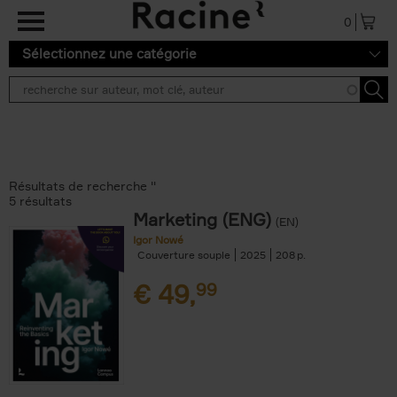
Aller au contenu principal
0
Sélectionnez une catégorie
Résultats de recherche ''
5 résultats
Marketing (ENG)
(EN)
Igor Nowé
Couverture souple
2025
208
€
49,
99