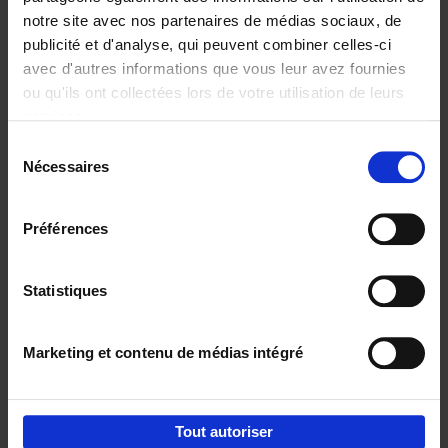
notre site avec nos partenaires de médias sociaux, de
€
29,
99
publicité et d'analyse, qui peuvent combiner celles-ci
avec d'autres informations que vous leur avez fournies
ou qu'ils ont collectées lors de votre utilisation de leurs
services.
Sélection
Nécessaires
du
Ajouter au panier
consentement
Digital marketing like a PRO -
Préférences
completely revised edition
(EN)
Clo Willaerts
Couverture souple
2022
226
Statistiques
€
35,
50
Marketing et contenu de médias intégré
Tout autoriser