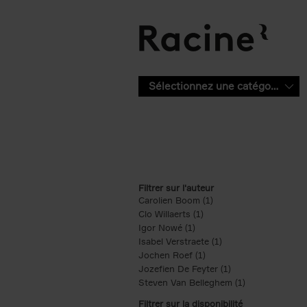
Aller au contenu principal
Sélectionnez une catégorie
Filtrer sur l'auteur
Carolien Boom (1)
Apply Carolien Boom fi
Clo Willaerts (1)
Apply Clo Willaerts filter
Igor Nowé (1)
Apply Igor Nowé filter
Isabel Verstraete (1)
Apply Isabel Verstrae
Jochen Roef (1)
Apply Jochen Roef filte
Jozefien De Feyter (1)
Apply Jozefien De 
Steven Van Belleghem (1)
Apply Steven V
Filtrer sur la disponibilité