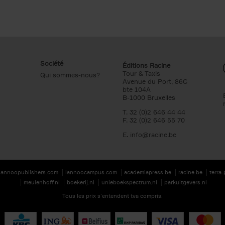
Société
Éditions Racine
Tour & Taxis
Qui sommes-nous?
Avenue du Port, 86C
bte 104A
B-1000 Bruxelles
T. 32 (0)2 646 44 44
F. 32 (0)2 646 55 70
E.
info@racine.be
lannoopublishers.com
lannoocampus.com
academiapress.be
racine.be
terra
meulenhoff.nl
boekerij.nl
unieboekspectrum.nl
parkuitgevers.nl
Tous les prix s’entendent tva compris.