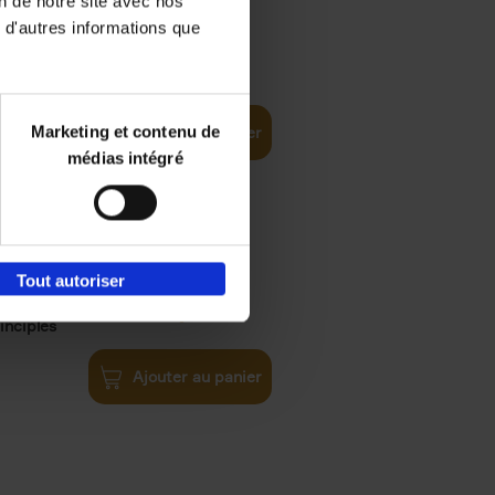
on de notre site avec nos
 d'autres informations que
iness
€
29,
99
(EN)
tal world
Marketing et contenu de
Ajouter au panier
médias intégré
Tout autoriser
€
34,
99
inciples
Ajouter au panier