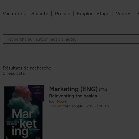
Vacatures
Société
Presse
Emploi - Stage
Ventes
Résultats de recherche ''
5 résultats
Marketing (ENG)
(EN)
lter
Reinventing the basics
Igor Nowé
Couverture souple
2025
208
te filter
r
Feyter filter
an Belleghem filter