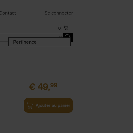
Contact
Se connecter
0
Pertinence
€
49,
99
Ajouter au panier