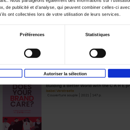
rafic. Nous partageons également des informations sur l'utilisati
, de publicité et d'analyse, qui peuvent combiner celles-ci avec
Building Bonds = Building Bus
ils ont collectées lors de votre utilisation de leurs services.
How to win buyers’ trust in a turbulent digi
Jochen Roef
Jozefien De Feyter
Carolien Boom
Couverture souple
2025
200
Préférences
Statistiques
Autoriser la sélection
Does Your Brand Care?
(EN)
Building a Better World with the C A R E pr
Isabel Verstraete
Couverture souple
2021
147