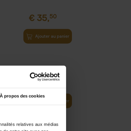
€
35,
50
Ajouter au panier
€
37,
50
)
ellent
À propos des cookies
Ajouter au panier
nnalités relatives aux médias