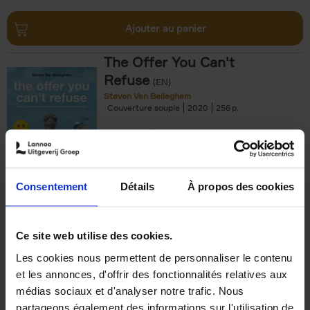
Ajouter au panier
The Offer You Can't
Refuse
(EN)
Steven Van Belleghem
Couverture souple
2020
256
€
37,
50
Consentement
Détails
À propos des cookies
Ajouter au panier
Ce site web utilise des cookies.
Les cookies nous permettent de personnaliser le contenu
Building Bonds = Building
et les annonces, d'offrir des fonctionnalités relatives aux
Business
(EN)
médias sociaux et d'analyser notre trafic. Nous
Jochen Roef
Jozefien De Feyter
Carolien Boom
partageons également des informations sur l'utilisation de
Couverture souple
2025
200