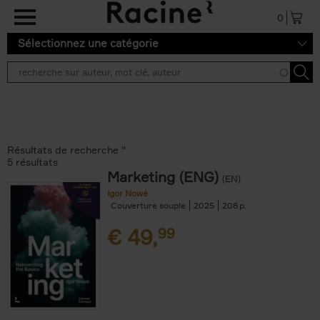
Aller au contenu principal
0
Sélectionnez une catégorie
Résultats de recherche ''
5 résultats
Marketing (ENG)
(EN)
Igor Nowé
Couverture souple
2025
208
€
49,
99