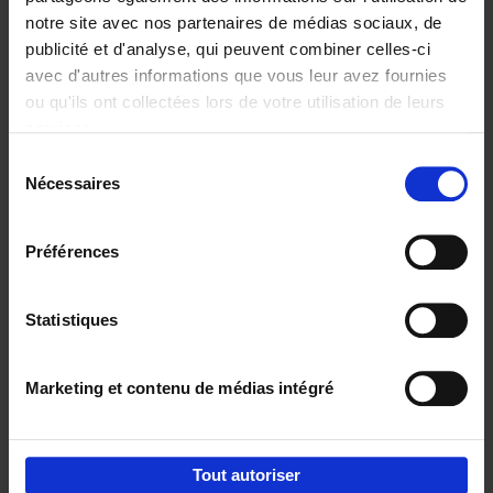
notre site avec nos partenaires de médias sociaux, de
€
29,
99
publicité et d'analyse, qui peuvent combiner celles-ci
avec d'autres informations que vous leur avez fournies
ou qu'ils ont collectées lors de votre utilisation de leurs
services.
Sélection
Nécessaires
du
Ajouter au panier
consentement
Digital marketing like a PRO -
Préférences
completely revised edition
(EN)
Clo Willaerts
Couverture souple
2022
226
Statistiques
€
35,
50
Marketing et contenu de médias intégré
Tout autoriser