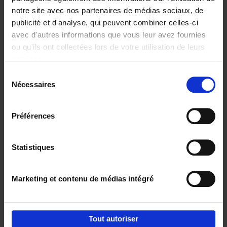
notre site avec nos partenaires de médias sociaux, de
€
29,
99
publicité et d'analyse, qui peuvent combiner celles-ci
avec d'autres informations que vous leur avez fournies
ou qu'ils ont collectées lors de votre utilisation de leurs
services.
Sélection
Nécessaires
du
Ajouter au panier
consentement
Digital marketing like a PRO -
Préférences
completely revised edition
(EN)
Clo Willaerts
Couverture souple
2022
226
Statistiques
€
35,
50
Marketing et contenu de médias intégré
Tout autoriser