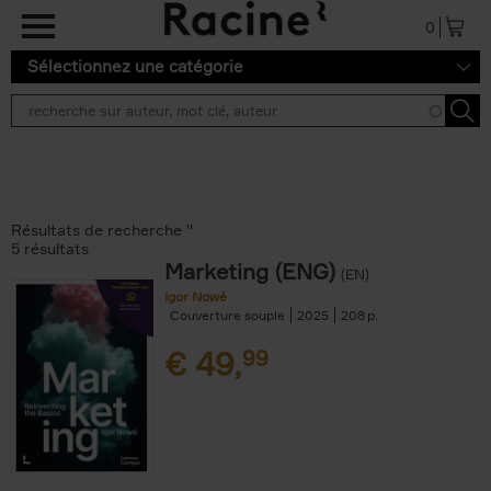
Aller au contenu principal
0
Sélectionnez une catégorie
Résultats de recherche ''
5 résultats
Marketing (ENG)
(EN)
Igor Nowé
Couverture souple
2025
208
€
49,
99