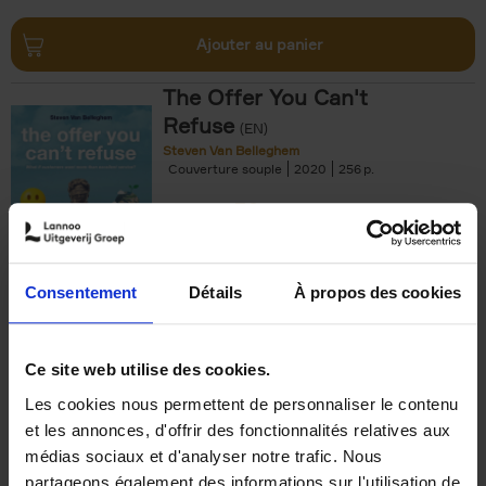
Ajouter au panier
The Offer You Can't
Refuse
(EN)
Steven Van Belleghem
Couverture souple
2020
256
€
37,
50
Consentement
Détails
À propos des cookies
Ajouter au panier
Ce site web utilise des cookies.
Les cookies nous permettent de personnaliser le contenu
Building Bonds = Building
et les annonces, d'offrir des fonctionnalités relatives aux
Business
(EN)
médias sociaux et d'analyser notre trafic. Nous
Jochen Roef
Jozefien De Feyter
Carolien Boom
partageons également des informations sur l'utilisation de
Couverture souple
2025
200