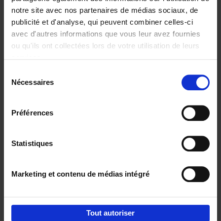
notre site avec nos partenaires de médias sociaux, de
€
37,
50
publicité et d'analyse, qui peuvent combiner celles-ci
avec d'autres informations que vous leur avez fournies
ou qu'ils ont collectées lors de votre utilisation de leurs
services.
Sélection
Nécessaires
du
Ajouter au panier
consentement
Building Bonds = Building
Préférences
Business
(EN)
Jochen Roef
Jozefien De Feyter
Carolien Boom
Couverture souple
2025
200
Statistiques
€
29,
99
Marketing et contenu de médias intégré
Tout autoriser