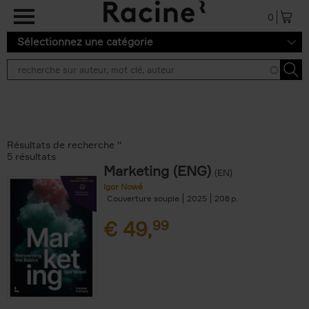
Aller au contenu principal
0
Sélectionnez une catégorie
Résultats de recherche ''
5 résultats
Marketing (ENG)
(EN)
Igor Nowé
Couverture souple
2025
208
€
49,
99