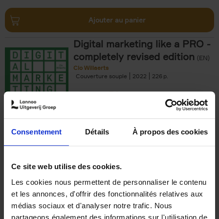
Ajouter au panier
Digital marketing like a PRO -
completely revised edition
(EN)
Clo Willaerts
Couverture souple
2022
226
€
35,
50
Consentement
Détails
À propos des cookies
Ajouter au panier
Ce site web utilise des cookies.
Les cookies nous permettent de personnaliser le contenu
The Offer You Can't
et les annonces, d'offrir des fonctionnalités relatives aux
Refuse
(EN)
médias sociaux et d'analyser notre trafic. Nous
Steven Van Belleghem
partageons également des informations sur l'utilisation de
Couverture souple
2020
256