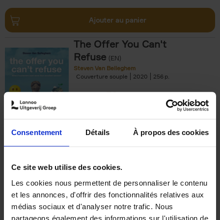
Ajouter au panier
The Offer You Can't
Refuse
(EN)
Steven Van Belleghem
Couverture souple
2020
256
€
37,
50
Consentement
Détails
À propos des cookies
Ajouter au panier
Ce site web utilise des cookies.
Les cookies nous permettent de personnaliser le contenu
Building Bonds = Building
et les annonces, d'offrir des fonctionnalités relatives aux
Business
(EN)
médias sociaux et d'analyser notre trafic. Nous
Jochen Roef
Jozefien De Feyter
Carolien Boom
partageons également des informations sur l'utilisation de
Couverture souple
2025
200