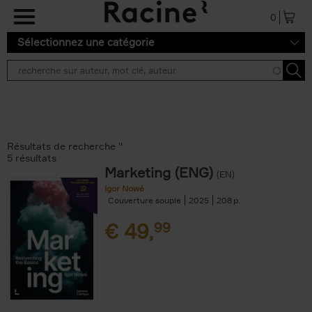
Aller au contenu principal
0
Sélectionnez une catégorie
Résultats de recherche ''
5 résultats
Marketing (ENG)
(EN)
Igor Nowé
Couverture souple
2025
208
€
49,
99