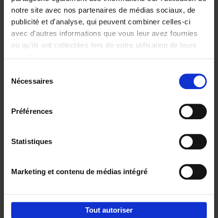
notre site avec nos partenaires de médias sociaux, de
€
29,
99
publicité et d'analyse, qui peuvent combiner celles-ci
avec d'autres informations que vous leur avez fournies
ou qu'ils ont collectées lors de votre utilisation de leurs
services.
Sélection
Nécessaires
du
Ajouter au panier
consentement
Digital marketing like a PRO -
Préférences
completely revised edition
(EN)
Clo Willaerts
Couverture souple
2022
226
Statistiques
€
35,
50
Marketing et contenu de médias intégré
Tout autoriser