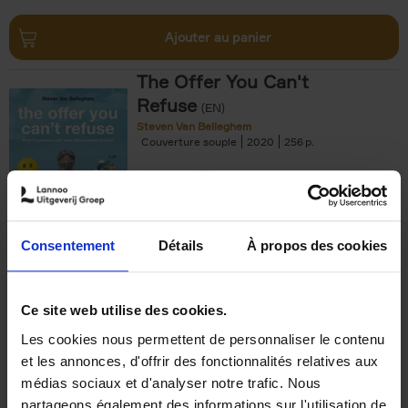
Ajouter au panier
The Offer You Can't
Refuse
(EN)
Steven Van Belleghem
Couverture souple
2020
256
€
37,
50
Consentement
Détails
À propos des cookies
Ajouter au panier
Ce site web utilise des cookies.
Les cookies nous permettent de personnaliser le contenu
Building Bonds = Building
et les annonces, d'offrir des fonctionnalités relatives aux
Business
(EN)
médias sociaux et d'analyser notre trafic. Nous
Jochen Roef
Jozefien De Feyter
Carolien Boom
partageons également des informations sur l'utilisation de
Couverture souple
2025
200