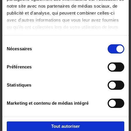
notre site avec nos partenaires de médias sociaux, de
€
29,
99
publicité et d'analyse, qui peuvent combiner celles-ci
avec d'autres informations que vous leur avez fournies
ou qu'ils ont collectées lors de votre utilisation de leurs
services.
Sélection
Nécessaires
du
Ajouter au panier
consentement
Digital marketing like a PRO -
Préférences
completely revised edition
(EN)
Clo Willaerts
Couverture souple
2022
226
Statistiques
€
35,
50
Marketing et contenu de médias intégré
Tout autoriser