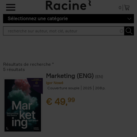
Aller au contenu principal
0
Sélectionnez une catégorie
Résultats de recherche ''
5 résultats
Marketing (ENG)
(EN)
Igor Nowé
Couverture souple
2025
208
€
49,
99