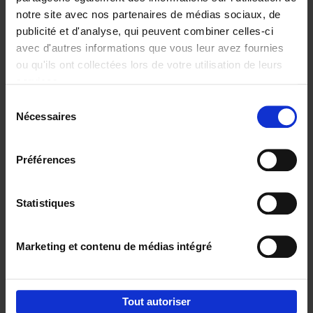
notre site avec nos partenaires de médias sociaux, de
€
29,
99
publicité et d'analyse, qui peuvent combiner celles-ci
avec d'autres informations que vous leur avez fournies
ou qu'ils ont collectées lors de votre utilisation de leurs
services.
Sélection
Nécessaires
du
Ajouter au panier
consentement
Digital marketing like a PRO -
Préférences
completely revised edition
(EN)
Clo Willaerts
Couverture souple
2022
226
Statistiques
€
35,
50
Marketing et contenu de médias intégré
Tout autoriser