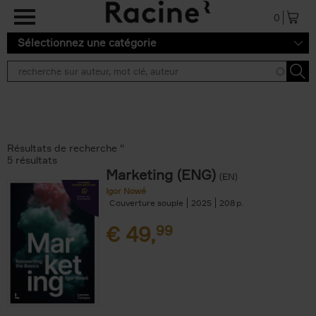
Aller au contenu principal
0
Sélectionnez une catégorie
Résultats de recherche ''
5 résultats
Marketing (ENG)
(EN)
Igor Nowé
Couverture souple
2025
208
€
49,
99