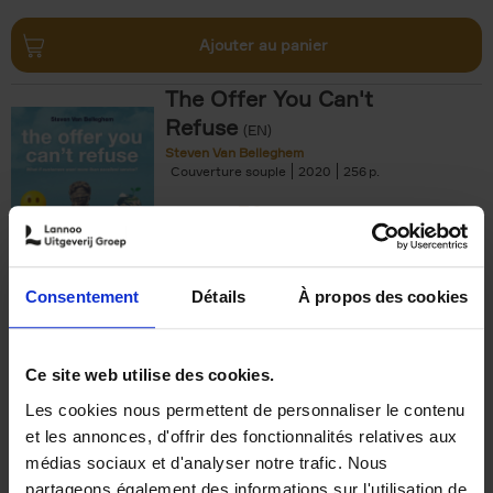
Ajouter au panier
The Offer You Can't
Refuse
(EN)
Steven Van Belleghem
Couverture souple
2020
256
€
37,
50
Consentement
Détails
À propos des cookies
Ajouter au panier
Ce site web utilise des cookies.
Les cookies nous permettent de personnaliser le contenu
Building Bonds = Building
et les annonces, d'offrir des fonctionnalités relatives aux
Business
(EN)
médias sociaux et d'analyser notre trafic. Nous
Jochen Roef
Jozefien De Feyter
Carolien Boom
partageons également des informations sur l'utilisation de
Couverture souple
2025
200