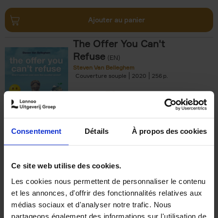
Ajouter au panier
The Offer You Can't
Refuse
(EN)
Steven Van Belleghem
Couverture souple
2020
256
€
37,
50
Consentement
Détails
À propos des cookies
Ajouter au panier
Ce site web utilise des cookies.
Les cookies nous permettent de personnaliser le contenu
Building Bonds = Building
et les annonces, d'offrir des fonctionnalités relatives aux
Business
(EN)
médias sociaux et d'analyser notre trafic. Nous
Jochen Roef
Jozefien De Feyter
Carolien Boom
partageons également des informations sur l'utilisation de
Couverture souple
2025
200