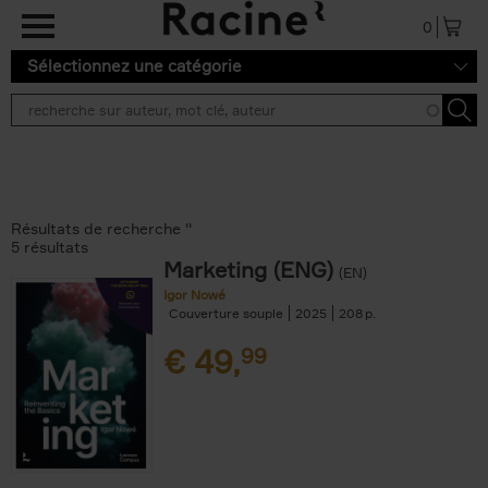
Aller au contenu principal
0
Sélectionnez une catégorie
Résultats de recherche ''
5 résultats
Marketing (ENG)
(EN)
Igor Nowé
Couverture souple
2025
208
€
49,
99