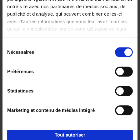
notre site avec nos partenaires de médias sociaux, de
€
29,
99
publicité et d'analyse, qui peuvent combiner celles-ci
avec d'autres informations que vous leur avez fournies
ou qu'ils ont collectées lors de votre utilisation de leurs
services.
Sélection
Nécessaires
du
Ajouter au panier
consentement
Digital marketing like a PRO -
Préférences
completely revised edition
(EN)
Clo Willaerts
Couverture souple
2022
226
Statistiques
€
35,
50
Marketing et contenu de médias intégré
Tout autoriser