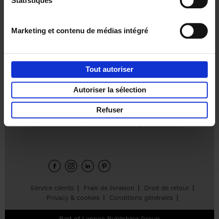
Statistiques
€
31,
99
Marketing et contenu de médias intégré
Tout autoriser
Ajouter au panier
Autoriser la sélection
Refuser
Envie de bonnes idées de lecture, de
réductions, d’actions et d’inspiration ?
Service clients
Frais de livraison
Droit de retour
Privacy & cookies
Conditions générales
Part of
Lannoo Publishing Group