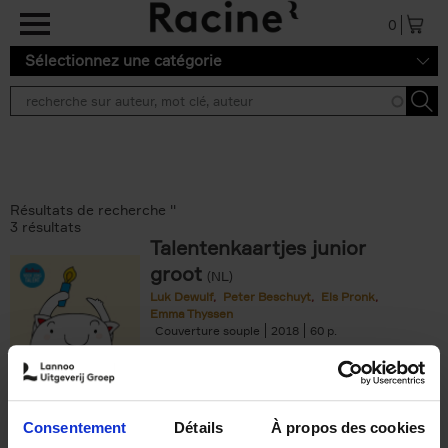
Aller au contenu principal
0
Sélectionnez une catégorie
Résultats de recherche ''
3 résultats
Talentenkaartjes junior
groot
(NL)
Luk Dewulf
Peter Beschuyt
Els Pronk
Emma Thyssen
Couverture souple
2018
60
€
21,
50
Consentement
Détails
À propos des cookies