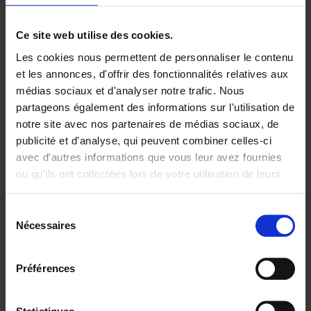
Ajouter au panier
Ce site web utilise des cookies.
Les cookies nous permettent de personnaliser le contenu
High Impact Teaming
(EN)
et les annonces, d'offrir des fonctionnalités relatives aux
Stefan Decuyper
Elisabeth Raes
Anne Boon
médias sociaux et d'analyser notre trafic. Nous
Couverture souple
2020
176
partageons également des informations sur l'utilisation de
€
29,
99
notre site avec nos partenaires de médias sociaux, de
publicité et d'analyse, qui peuvent combiner celles-ci
avec d'autres informations que vous leur avez fournies
ou qu'ils ont collectées lors de votre utilisation de leurs
services.
Sélection
Nécessaires
du
Ajouter au panier
consentement
Go with your talent
(EN)
Préférences
Luk Dewulf
Couverture souple
2012
139