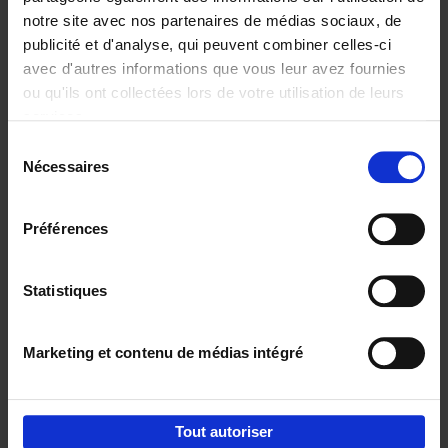
notre site avec nos partenaires de médias sociaux, de
€
37,
50
publicité et d'analyse, qui peuvent combiner celles-ci
avec d'autres informations que vous leur avez fournies
ou qu'ils ont collectées lors de votre utilisation de leurs
services.
Sélection
Nécessaires
du
Ajouter au panier
consentement
Building Bonds = Building
Préférences
Business
(EN)
Jochen Roef
Jozefien De Feyter
Carolien Boom
Couverture souple
2025
200
Statistiques
€
29,
99
Marketing et contenu de médias intégré
Tout autoriser