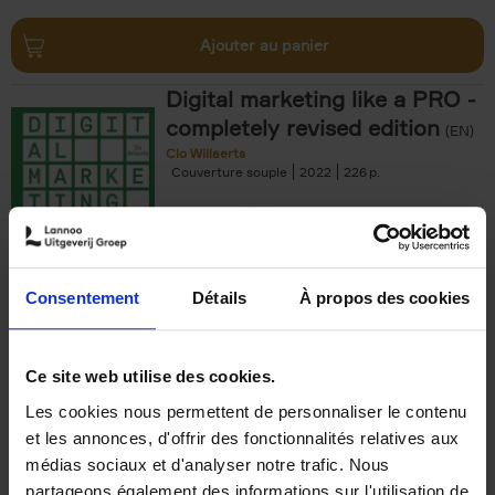
Ajouter au panier
Digital marketing like a PRO -
completely revised edition
(EN)
Clo Willaerts
Couverture souple
2022
226
€
35,
50
Consentement
Détails
À propos des cookies
Ajouter au panier
Ce site web utilise des cookies.
Les cookies nous permettent de personnaliser le contenu
The Offer You Can't
et les annonces, d'offrir des fonctionnalités relatives aux
Refuse
(EN)
médias sociaux et d'analyser notre trafic. Nous
Steven Van Belleghem
partageons également des informations sur l'utilisation de
Couverture souple
2020
256