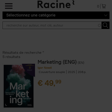
Aller au contenu principal
0
Sélectionnez une catégorie
Résultats de recherche ''
5 résultats
Marketing (ENG)
(EN)
Igor Nowé
Couverture souple
2025
208
€
49,
99