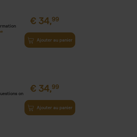
€
34,
99
ormation
ne
Ajouter au panier
€
34,
99
uestions on
Ajouter au panier