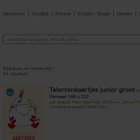
Vacatures
Société
Presse
Emploi - Stage
Ventes
Résultats de recherche ''
34 résultats
Talentenkaartjes junior groot
(
Formaat 148 x 210
Luk Dewulf
Peter Beschuyt
Els Pronk
Emma Th
Couverture souple
2018
60
filter
dt filter
 den Bussche filter