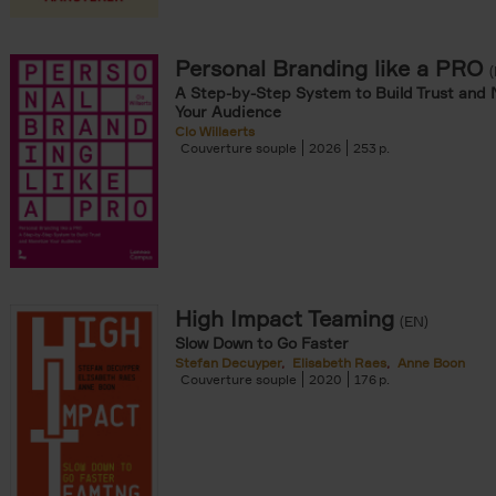
r
ilter
Personal Branding like a PRO
A Step-by-Step System to Build Trust and 
Your Audience
Clo Willaerts
Couverture souple
2026
253
er
High Impact Teaming
(EN)
Slow Down to Go Faster
Stefan Decuyper
Elisabeth Raes
Anne Boon
Couverture souple
2020
176