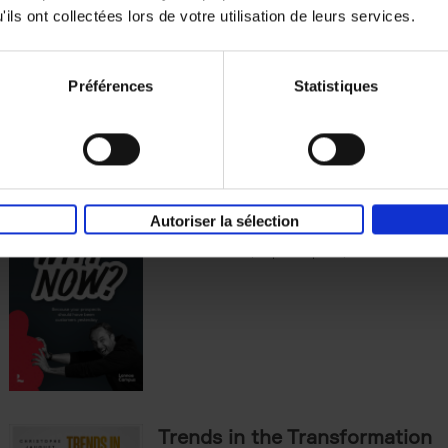
Test
ils ont collectées lors de votre utilisation de leurs services.
(EN)
Learning to Think and Act Smarter with Dig
Stijn Viaene
Couverture souple
2026
159
Préférences
Statistiques
Why now? ENG
(EN)
Autoriser la sélection
Michael Humblet
Couverture souple
2023
208
Trends in the Transformation