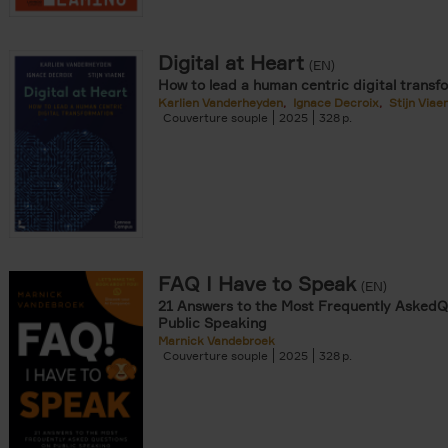
Digital at Heart
(EN)
How to lead a human centric digital transf
Karlien Vanderheyden
Ignace Decroix
Stijn Viae
Couverture souple
2025
328
FAQ I Have to Speak
(EN)
21 Answers to the Most Frequently AskedQ
Public Speaking
Marnick Vandebroek
Couverture souple
2025
328