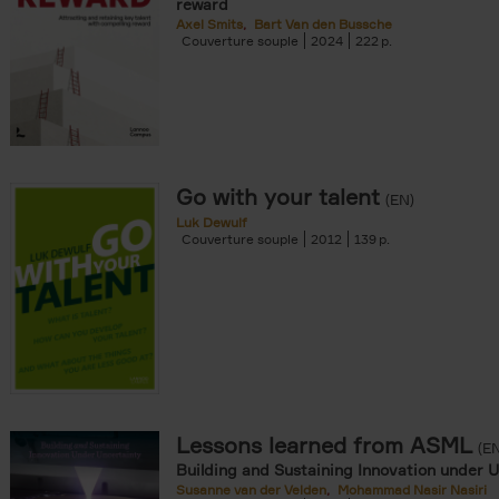
reward
Axel Smits
Bart Van den Bussche
Couverture souple
2024
222
Go with your talent
(EN)
Luk Dewulf
Couverture souple
2012
139
Lessons learned from ASML
(E
Building and Sustaining Innovation under 
Susanne van der Velden
Mohammad Nasir Nasiri