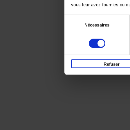
vous leur avez fournies ou qu'
Sélection
Nécessaires
du
consentement
Refuser