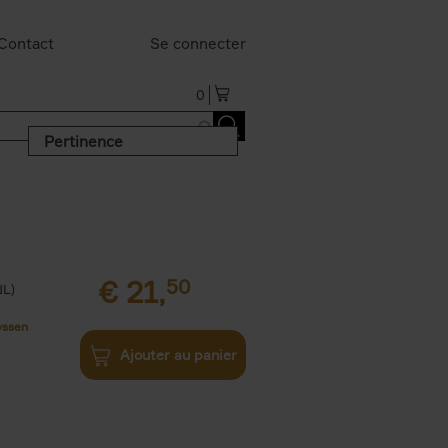
Contact
Se connecter
0
Pertinence
€
21,
50
NL)
yssen
Ajouter au panier