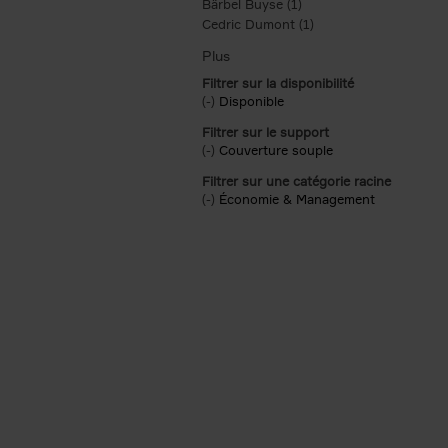
Bärbel Buyse (1)
Apply Bärbel Buyse filte
Cedric Dumont (1)
Apply Cedric Dumont f
Filtrer sur la disponibilité
(-)
Remove Disponible filter
Disponible
Filtrer sur le support
(-)
Remove Couverture souple filter
Couverture souple
Filtrer sur une catégorie racine
(-)
Remove Économie & Management filt
Économie & Management