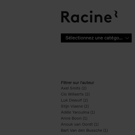
Aller au contenu principal
Sélectionnez une catégorie
Filtrer sur l'auteur
Axel Smits (2)
Apply Axel Smits filter
Clo Willaerts (2)
Apply Clo Willaerts filter
Luk Dewulf (2)
Apply Luk Dewulf filter
Stijn Viaene (2)
Apply Stijn Viaene filter
Adèle Yaroulina (1)
Apply Adèle Yaroulina 
Anne Boon (1)
Apply Anne Boon filter
Anouk van Oordt (1)
Apply Anouk van Oor
Bart Van den Bussche (1)
Apply Bart Van