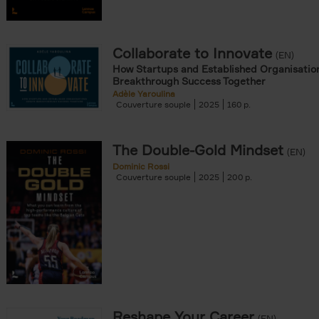
Collaborate to Innovate
(EN)
How Startups and Established Organisatio
Breakthrough Success Together
Adèle Yaroulina
Couverture souple
2025
160
The Double-Gold Mindset
(EN)
Dominic Rossi
Couverture souple
2025
200
Reshape Your Career
(EN)