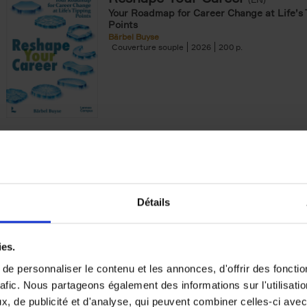
Your Roadmap for Career Change at Life’s 
Points
Bärbel Buyse
Couverture souple
2026
200
AI, The Rediscovery of Human
Can Technology Make Us Wiser? Europe's 
Forward...
Jackie Janssen
Couverture souple
2026
197
Détails
ies.
e personnaliser le contenu et les annonces, d'offrir des fonctio
rafic. Nous partageons également des informations sur l'utilisati
The Digital Leadership Practic
, de publicité et d'analyse, qui peuvent combiner celles-ci avec