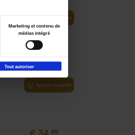
ital and AI
Ajouter au panier
Marketing et contenu de
médias intégré
€
34,
99
Tout autoriser
Ajouter au panier
€
34,
99