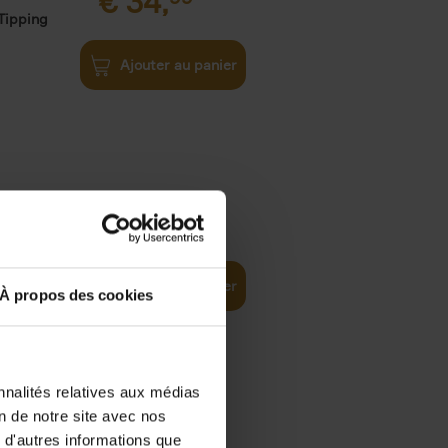
€
34,
Tipping
Ajouter au panier
ity
€
34,
99
(EN)
Path
Ajouter au panier
À propos des cookies
nnalités relatives aux médias
on de notre site avec nos
e
€
34,
99
 d'autres informations que